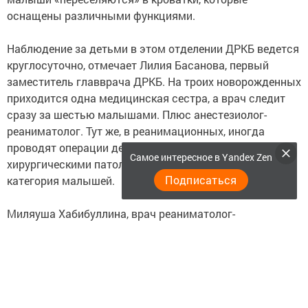
оснащены различными функциями.
Наблюдение за детьми в этом отделении ДРКБ ведется
круглосуточно, отмечает Лилия Басанова, первый
заместитель главврача ДРКБ. На троих новорожденных
приходится одна медицинская сестра, а врач следит
сразу за шестью малышами. Плюс анестезиолог-
реаниматолог. Тут же, в реанимационных, иногда
проводят операции детям с небольшими
Самое интересное в Yandex Zen
хирургическими патологиями. Но это отдельная
Подписаться
категория малышей.
Миляуша Хабибуллина, врач реаниматолог-
анестезиолог, работает на реанимобиле. Она отмечает,
что медики ДРКБ выезжают во все районы республики
на спецтранспорте, что порой предпочтительнее, чем
санавиация. Здесь есть запас кислорода на 6-7- часов
и авиатор, оборудование типа инкубатора, чтобы