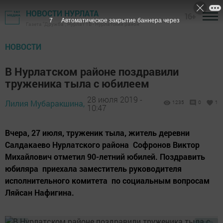
НОВОСТИ НУРЛАТА
16+
6
Автоматическое закрытие баннера через
Газета "Дружба", Нурлат ТВ - Нурлатский район
НОВОСТИ
В Нурлатском районе поздравили
труженика тыла с юбилеем
28 июля 2019 -
Лилия Мубаракшина,
1235
0
1
10:47
Вчера, 27 июля, труженик тыла, житель деревни
Салдакаево Нурлатского района Софронов Виктор
Михайлович отметил 90-летний юбилей. Поздравить
юбиляра приехала заместитель руководителя
исполнительного комитета по социальным вопросам
Ляйсан Нафигина.