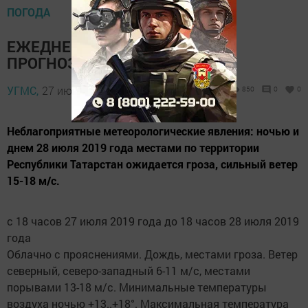
ПОГОДА
ЕЖЕДНЕВНЫЙ ОПЕРАТИВНЫЙ
ПРОГНОЗ на 28 июля
УГМС,
27 июля 2019 - 17:35
850
0
0
Неблагоприятные метеорологические явления: ночью и
днем 28 июля 2019 года местами по территории
Республики Татарстан ожидается гроза, сильный ветер
15-18 м/с.
с 18 часов 27 июля 2019 года до 18 часов 28 июля 2019
года
Облачно с прояснениями. Дождь, местами гроза. Ветер
северный, северо-западный 6-11 м/с, местами
порывами 13-18 м/с. Минимальные температуры
воздуха ночью +13..+18°. Максимальная температура