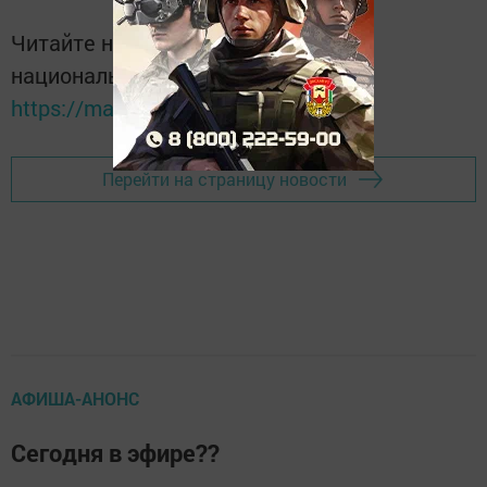
Читайте новости Татарстана в
национальном мессенджере MАХ:
https://max.ru/tatmedia
Перейти на страницу новости
АФИША-АНОНС
Сегодня в эфире??