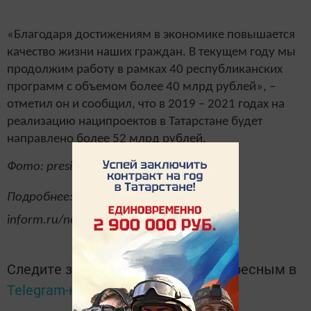
«Благодаря достижениям в экономике повышается
качество жизни наших граждан. В текущем году мы
продолжим работу в рамках 40 республиканских
программ с объемом более 40 млрд рублей», –
отметил он и сообщил, что в 2019 – 2021 годах на
реализацию наципроектов в Татарстане будет
направлено более 52 млрд рублей.
Фото: president.tatarstan.ru
Подробнее: https://www.tatar-
inform.ru/news/2019/07/11/656528/
Следите за самым важным и интересным в
Telegram-канале
Татмедиа