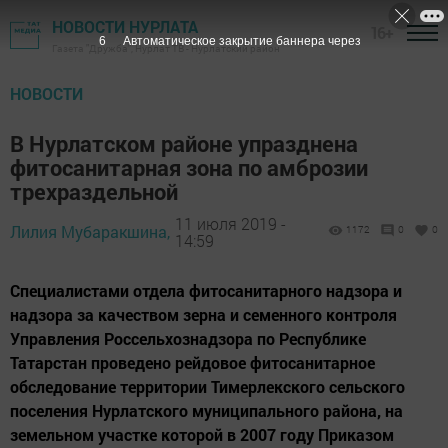
НОВОСТИ НУРЛАТА
16+
6
Автоматическое закрытие баннера через
Газета "Дружба", Нурлат ТВ - Нурлатский район
НОВОСТИ
В Нурлатском районе упразднена
фитосанитарная зона по амброзии
трехраздельной
11 июля 2019 -
Лилия Мубаракшина,
1172
0
0
14:59
Специалистами отдела фитосанитарного надзора и
надзора за качеством зерна и семенного контроля
Управления Россельхознадзора по Республике
Татарстан проведено рейдовое фитосанитарное
обследование территории Тимерлекского сельского
поселения Нурлатского муниципального района, на
земельном участке которой в 2007 году Приказом