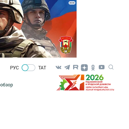
РУС
ТАТ
-обзор