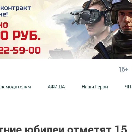
16+
кламодателям
АФИША
Наши Герои
ЧП
тние юбилеи отметят 15