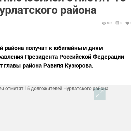
урлатского района
807
0
ей района получат к юбилейным дням
авления Президента Российской Федерации
т главы района Равиля Кузюрова.