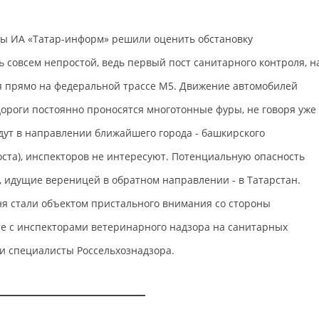
ры ИА «Татар-информ» решили оценить обстановку
 совсем непростой, ведь первый пост санитарного контроля, н
я прямо на федеральной трассе М5. Движение автомобилей
дороги постоянно проносятся многотонные фуры, не говоря уже
едут в направлении ближайшего города - башкирского
поста), инспекторов не интересуют. Потенциальную опасность
, идущие вереницей в обратном направлении - в Татарстан.
ня стали объектом пристального внимания со стороны
те с инспекторами ветеринарного надзора на санитарных
и специалисты Россельхознадзора.