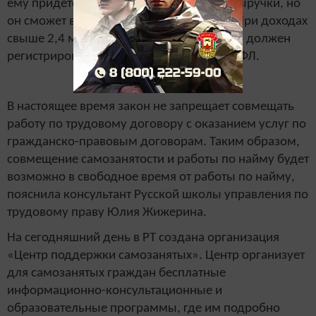
ему придется отдать государству 4% от выручки, но
он сможет вернуть вычет в размере 1%. При доходах
свыше 2,4 млн рублей в год самозанятый должен
регистрироваться как ИП или платить НДФЛ.
В настоящее время закон не запрещает совмещать
работу по трудовому договору с оказанием услуг по
гражданско-правовым договорам. Таким образом,
совмещение самозанятости и работы по найму будет
возможно в свободное время от работы по найму,
пояснила консультант Русской школы управления по
трудовому праву Юлия Жижерина.
На сегодняшний день в РТ создана организация
«Центр поддержки самозанятых». Центр организует
для самозанятых граждан бесплатные
информационно-консультационные и
образовательные программы, где им подробно