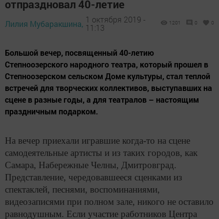
отпраздновал 40-летие
1 октября 2019 -
Лилия Мубаракшина,
1201
0
0
11:13
Большой вечер, посвященный 40-летию
Степноозерского народного театра, который прошел в
Степноозерском сельском Доме культуры, стал теплой
встречей для творческих коллективов, выступавших на
сцене в разные годы, а для театралов – настоящим
праздничным подарком.
На вечер приехали игравшие когда-то на сцене
самодеятельные артисты и из таких городов, как
Самара, Набережные Челны, Дмитровград.
Представление, чередовавшееся сценками из
спектаклей, песнями, воспоминаниями,
видеозаписями при полном зале, никого не оставило
равнодушным. Если участие работников Центра