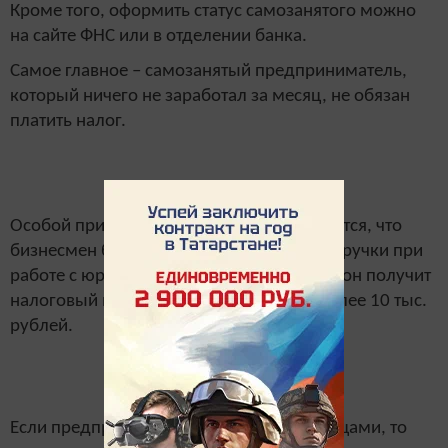
Кроме того, оформить статус самозанятого можно
на сайте ФНС или в отделении банка.
Самое главное – самозанятый предприниматель,
который ничего не заработал за месяц, не обязан
платить налог.
Особой привилегией самозанятых считается, что
бизнесмен будет отдавать лишь 6% от выручки при
работе с юридическими лицами. Взамен он получит
налоговый вычет в размере 2%, но не более 10 тыс.
рублей.
Если предприниматель работает с физлицами, то