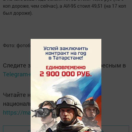
коп дороже, чем сейчас), а АИ-95 стоил 49,51 (на 17 коп
был дороже).
Фото: фотобанка ИА "Татар информ"
Следите за самым важным и интересным в
Telegram-канале
Татмедиа
Читайте новости Татарстана в
национальном мессенджере MАХ:
https://max.ru/tatmedia
Перейти на страницу новости