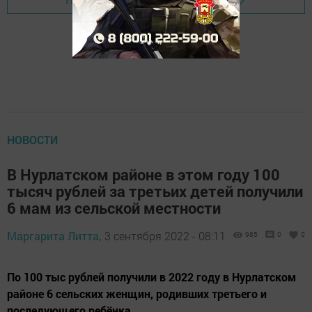
НОВОСТИ
В Нурлатском районе в этом году 100
тысяч рублей за третьих детей получили
6 мам из сельской местности
Маргарита Литта,
3 сентября 2022 - 08:11
985
0
0
По 100 тыс рублей получили в 2022 году в Нурлатском
районе 6 сельских женщин, родивших третьего и
последующего ребёнка.