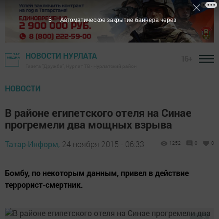
5
Автоматическое закрытие баннера через
НОВОСТИ НУРЛАТА
16+
Газета "Дружба", Нурлат ТВ - Нурлатский район
НОВОСТИ
В районе египетского отеля на Синае
прогремели два мощных взрыва
Татар-Информ,
24 ноября 2015 - 06:33
1252
0
0
Бомбу, по некоторым данным, привел в действие
террорист-смертник.