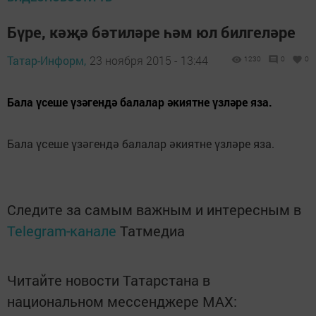
Бүре, кәҗә бәтиләре һәм юл билгеләре
Татар-Информ,
23 ноября 2015 - 13:44
1230
0
0
Бала үсеше үзәгендә балалар әкиятне үзләре яза.
Бала үсеше үзәгендә балалар әкиятне үзләре яза.
Следите за самым важным и интересным в
Telegram-канале
Татмедиа
Читайте новости Татарстана в
национальном мессенджере MАХ: