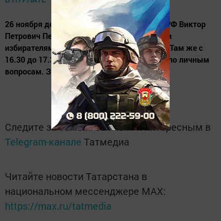
26 ноября депутат Государственной Думы РФ Виктор
Петрович Пешков встретится с нурлатскими
избирателями во Дворце культуры в 14.40. Там же с
16.30 до 17.30 он проведет прием граждан по личным
вопросам. Запись по тел. 2-91-11.
Следите за самым важным и интересным в
Telegram-канале
Татмедиа
Читайте новости Татарстана в
национальном мессенджере MАХ:
https://max.ru/tatmedia