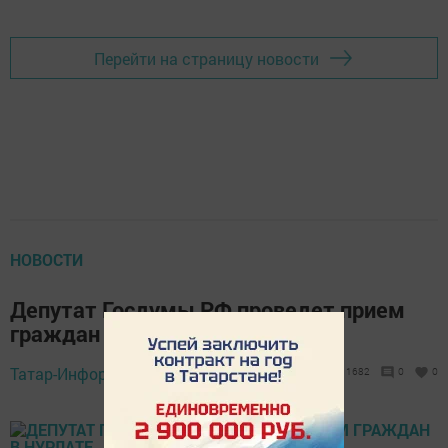
Перейти на страницу новости
НОВОСТИ
Депутат Госдумы РФ проведет прием
граждан в Нурлате
Татар-Информ,
23 ноября 2015 - 13:47
1682
0
0