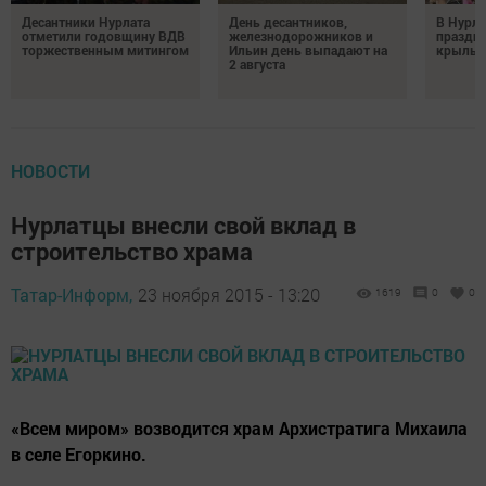
Десантники Нурлата
День десантников,
В Нурла
отметили годовщину ВДВ
железнодорожников и
праздни
торжественным митингом
Ильин день выпадают на
крылья
2 августа
НОВОСТИ
Нурлатцы внесли свой вклад в
строительство храма
Татар-Информ,
23 ноября 2015 - 13:20
1619
0
0
«Всем миром» возводится храм Архистратига Михаила
в селе Егоркино.