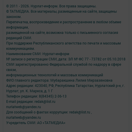
© 2011 - 2026. Нурлат-⁠информ. Все права защищены.
© ТАТМЕДИА. Все материалы, размещенные на сайте, защищены
законом.
Перепечатка, воспроизведение и распространение в любом объеме
информации,
размещенной на сайте, возможна только с письменного согласия
редакций СМИ.
При поддержке Республиканского агентства по печати и массовым
коммуникациям.
Наименование СМИ: Нурлат-⁠информ
№ записи о регистрации СМИ, дата: ЭЛ № ФС 77 -⁠ 73782 от 05.10.2018
СМИ зарегистрированно Федеральной службой по надзору в сфере
связи,
информационных технологий и массовых коммуникаций
ФИО главного редактора: Мубаракшина Лилия Мирзазяновна
Адрес редакции: 423040, РФ, Республика Татарстан, Нурлатский р-н, г.
Нурлат, ул. К. Маркса, д. 1 Г
Телефон редакции: 8(84345) 2-36-13
E-mail редакции: redak@list.ru
nurlatweb@yandex.ru
Для сообщений о фактах коррупции: redak@list.ru ,
nurlatweb@yandex.ru
Учредитель СМИ: АО «ТАТМЕДИА»