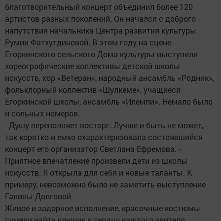
благотворительный концерт объединил более 120
артистов разных поколений. Он начался с доброго
напутствия начальника Центра развития культуры
Румии Фатхутдиновой. В этом году на сцене
Егоркинского сельского Дома культуры выступили
хореографические коллективы детской школы
искусств, хор «Ветеран», народный ансамбль «Родник»,
фольклорный коллектив «Шулкеме», учащиеся
Егоркинской школы, ансамбль «Илемпи». Немало было
и сольных номеров.
- Душу переполняет восторг. Лучше и быть не может, -
так коротко и емко охарактеризовала состоявшийся
концерт его организатор Светлана Ефремова. -
Приятное впечатление произвели дети из школы
искусств. Я открыла для себя и новые таланты. К
примеру, невозможно было не заметить выступление
Галины Долговой.
Живое и задорное исполнение, красочные костюмы
сумели найти ключик к сердцу каждого зрителя.