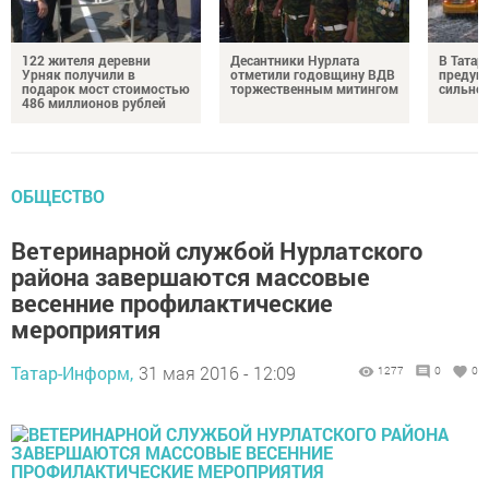
122 жителя деревни
Десантники Нурлата
В Татар
Урняк получили в
отметили годовщину ВДВ
предуп
подарок мост стоимостью
торжественным митингом
сильно
486 миллионов рублей
ОБЩЕСТВО
Ветеринарной службой Нурлатского
района завершаются массовые
весенние профилактические
мероприятия
Татар-Информ,
31 мая 2016 - 12:09
1277
0
0