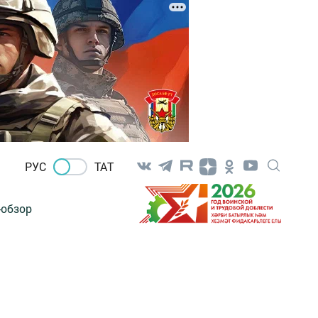
РУС
ТАТ
-обзор