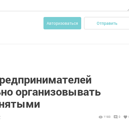
Отправить
Авторизоваться
предпринимателей
ьно организовывать
анятыми
2
1183
0