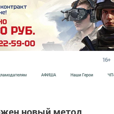
16+
кламодателям
АФИША
Наши Герои
ЧП
ожен новый метод