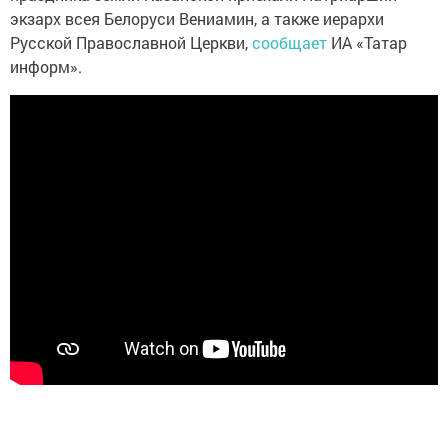
экзарх всея Белоруси Вениамин, а также иерархи
Русской Православной Церкви,
сообщает
ИА «Татар
информ».