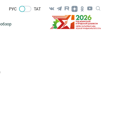
РУС
ТАТ
-обзор
1