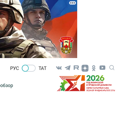
РУС
ТАТ
-обзор