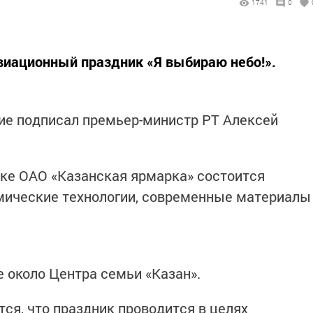
1741
0
авиационный праздник «Я выбираю небо!».
е подписал премьер-министр РТ Алексей
адке ОАО «Казанская ярмарка» состоится
ические технологии, современные материалы
 около Центра семьи «Казан».
ся, что праздник проводится в целях