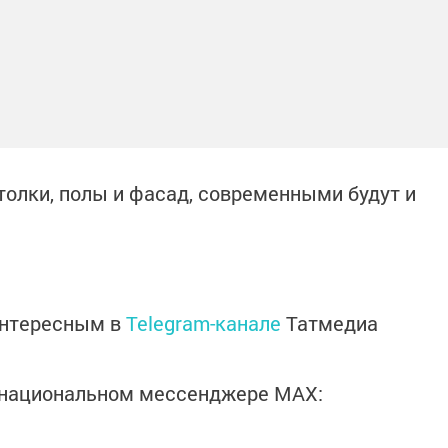
толки, полы и фасад, современными будут и
интересным в
Telegram-канале
Татмедиа
в национальном мессенджере MАХ: