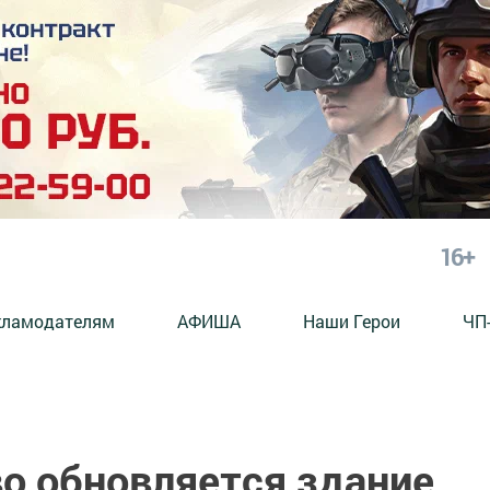
16+
кламодателям
АФИША
Наши Герои
ЧП
о обновляется здание