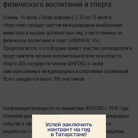
физического воспитания и спорта.
(Казань, 10 июля, «Татар-информ»). С 13 по 15 июля в
«Корстоне» пройдет шестая международная конференция
министров и высших должностных лиц, ответственных за
физическое воспитание и спорт («МИНЕПС VI»).
Предполагается, что в форуме примут участие руководители и
представители органов исполнительной власти в области
спорта 205 государств-членов ЮНЕСКО, а также
заинтересованных международных и спортивных организаций.
Всего ожидается около 700 участников.
Конференция проводится по инициативе ЮНЕСКО с 1976 года.
Основной целью «МИНЕПС» является оценка международных
событий в сфере физического воспитания и спорта и
разработка стратегий, которые соответствуют принципам,