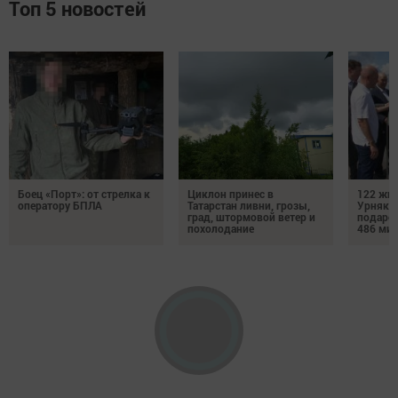
Топ 5 новостей
Боец «Порт»: от стрелка к
Циклон принес в
122 жит
оператору БПЛА
Татарстан ливни, грозы,
Урняк п
град, штормовой ветер и
подаро
похолодание
486 ми