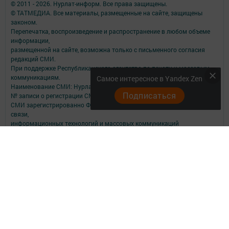
© 2011 - 2026. Нурлат-⁠информ. Все права защищены.
© ТАТМЕДИА. Все материалы, размещенные на сайте, защищены
законом.
Перепечатка, воспроизведение и распространение в любом объеме
информации,
размещенной на сайте, возможна только с письменного согласия
редакций СМИ.
При поддержке Республиканского агентства по печати и массовым
коммуникациям.
Самое интересное в Yandex Zen
Наименование СМИ: Нурлат-⁠информ
Подписаться
№ записи о регистрации СМИ, дата: ЭЛ № ФС 77 -⁠ 73782 от 05.10.2018
СМИ зарегистрированно Федеральной службой по надзору в сфере
связи,
информационных технологий и массовых коммуникаций
ФИО главного редактора: Мубаракшина Лилия Мирзазяновна
Адрес редакции: 423040, РФ, Республика Татарстан, Нурлатский р-н, г.
Нурлат, ул. К. Маркса, д. 1 Г
Телефон редакции: 8(84345) 2-36-13
E-mail редакции: redak@list.ru
nurlatweb@yandex.ru
Для сообщений о фактах коррупции: redak@list.ru ,
nurlatweb@yandex.ru
Учредитель СМИ: АО «ТАТМЕДИА»
Антикоррупционная политика