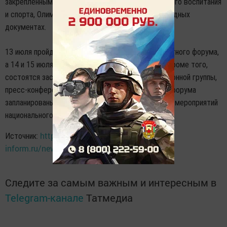
закрепленным в международной хартии физического воспитания
и спорта, Олимпийской хартии и других международных
документах.
13 июля пройдут параллельные заседания экспертного форума,
а 14 и 15 июля состоятся пленарные заседания. Кроме того,
состоятся заседания бюро конференции, редакционной группы,
пресс-конференции и работа выставки. В рамках форума
запланированы официальные приемы и посещение мероприятий
национального татарского праздника Сабантуй.
http://www.tatar-
Источник:
inform.ru/news/kazan/2017/07/10/560941/
Следите за самым важным и интересным в
Telegram-канале
Татмедиа