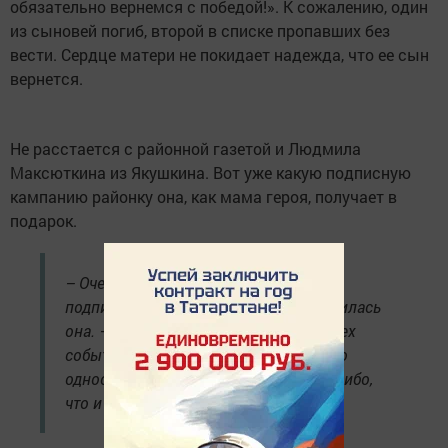
обязательно вернемся с победой!». К сожалению, один
из сыновей погиб, второй в списке пропавших без
вести. Сердце матери не покидает надежда, что ее сын
вернется.
Не расстается с районной газетой и Людмила
Максюткина из Якушкина. Вот уже какую подписную
кампанию районку она, как мама героя, получает в
подарок.
– Очень приятно и сегодня получить
подписку на любимую газету, – поделилась
она. – С газетой остаешься в курсе всех
событий в районе, бывает пишут и про
односельчан, наших тружеников. Спасибо,
что и сегодня пригласили.