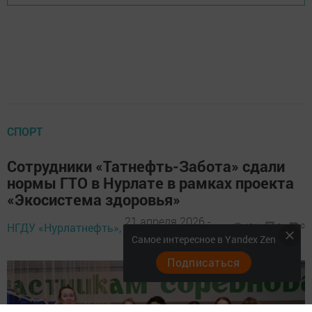
СПОРТ
Сотрудники «Татнефть-Забота» сдали
нормы ГТО в Нурлате в рамках проекта
«Экосистема здоровья»
21 апреля 2026 -
НГДУ «Нурлатнефть»,
434
0
0
15:00
Самое интересное в Yandex Zen
Подписаться