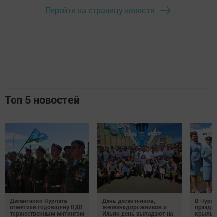
Перейти на страницу новости
Топ 5 новостей
Десантники Нурлата
День десантников,
В Нурла
отметили годовщину ВДВ
железнодорожников и
праздни
торжественным митингом
Ильин день выпадают на
крылья