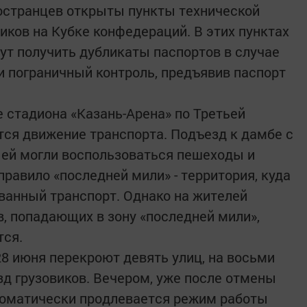
остранцев открыты пункты технической
ков на Кубке конфедераций. В этих пунктах
т получить дубликаты паспортов в случае
ти пограничный контроль, предъявив паспорт
е стадиона «Казань-Арена» по Третьей
ся движение транспорта. Подъезд к дамбе с
ы ей могли воспользоваться пешеходы и
равило «последней мили» - территория, куда
ванный транспорт. Однако на жителей
, попадающих в зону «последней мили»,
тся.
 28 июня перекроют девять улиц, на восьми
езд грузовиков. Вечером, уже после отмены
томатически продлевается режим работы