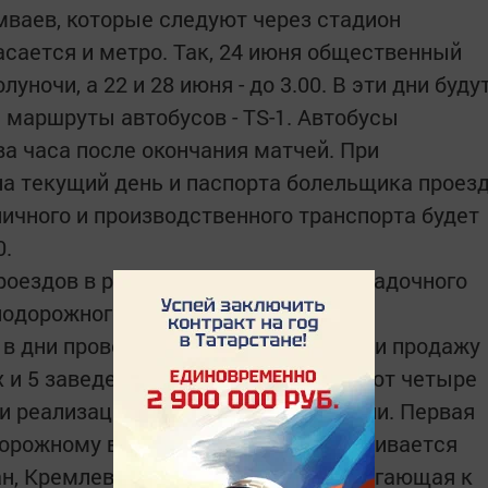
амваев, которые следуют через стадион
асается и метро. Так, 24 июня общественный
уночи, а 22 и 28 июня - до 3.00. В эти дни буду
маршруты автобусов - TS-1. Автобусы
ва часа после окончания матчей. При
на текущий день и паспорта болельщика проез
ичного и производственного транспорта будет
0.
проездов в районе транспортно-пересадочного
одорожного вокзала «Казань-2».
е в дни проведения матчей ограничили продажу
х и 5 заведениях общепита. Действуют четыре
 и реализацию алкогольной продукции. Первая
орожному вокзалу Казань-1, ограничивается
н, Кремлевская. Вторая зона - прилегающая к