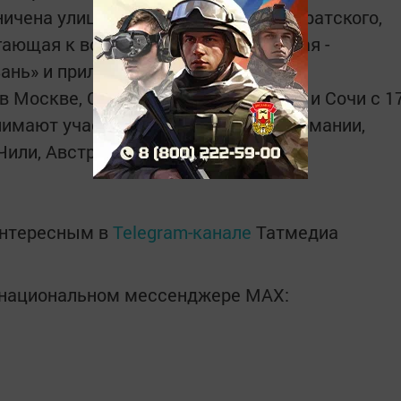
ничена улицами Чистопольская, Адоратского,
гающая к вокзалу Казань-2, четвертая -
ань» и прилегающая территория.
 Москве, Санкт-Петербурге, Казани и Сочи с 1
нимают участие сборные России, Германии,
Чили, Австралии и Новой Зеландии.
интересным в
Telegram-канале
Татмедиа
в национальном мессенджере MАХ: