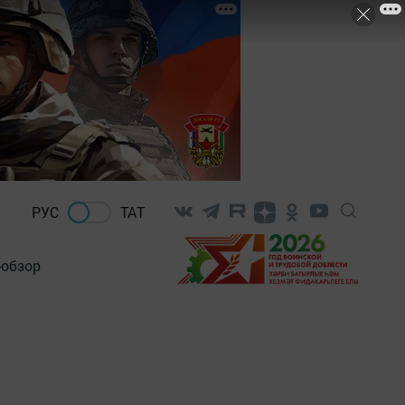
РУС
ТАТ
-обзор