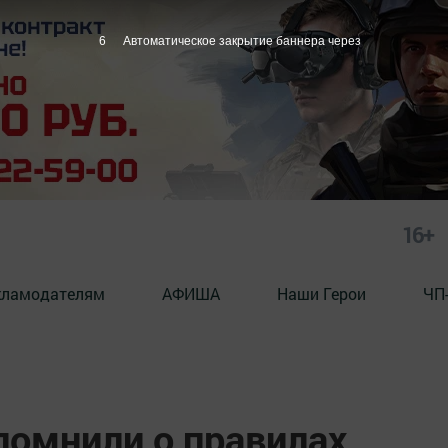
5
Автоматическое закрытие баннера через
16+
кламодателям
АФИША
Наши Герои
ЧП
помнили о правилах