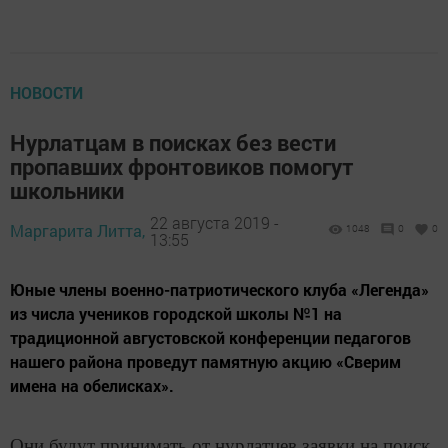
НОВОСТИ
Нурлатцам в поисках без вести
пропавших фронтовиков помогут
школьники
22 августа 2019 -
Маргарита Литта,
1048
0
0
13:55
Юные члены военно-патриотического клуба «Легенда»
из числа учеников городской школы №1 на
традиционной августовской конференции педагогов
нашего района проведут памятную акцию «Сверим
имена на обелисках».
Они будут принимать от нурлатцев заявки на поиск