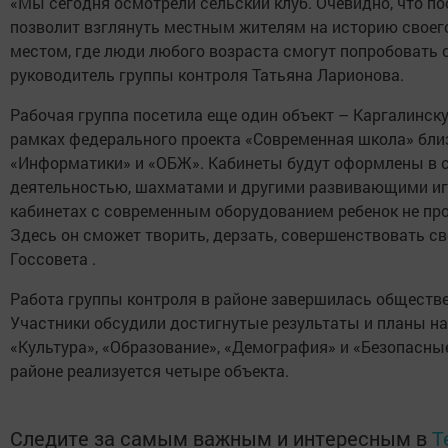
«Мы сегодня осмотрели сельский клуб. Очевидно, что по
позволит взглянуть местным жителям на историю своего 
местом, где люди любого возраста смогут попробовать с
руководитель группы контроля Татьяна Ларионова.
Рабочая группа посетила еще один объект – Каргалинск
рамках федерального проекта «Современная школа» близ
«Информатики» и «ОБЖ». Кабинеты будут оформлены в с
деятельностью, шахматами и другими развивающими иг
кабинетах с современным оборудованием ребенок не про
Здесь он сможет творить, дерзать, совершенствовать с
Госсовета .
Работа группы контроля в районе завершилась обществ
Участники обсудили достигнутые результаты и планы на
«Культура», «Образование», «Демография» и «Безопасны
районе реализуется четыре объекта.
Следите за самым важным и интересным в
T