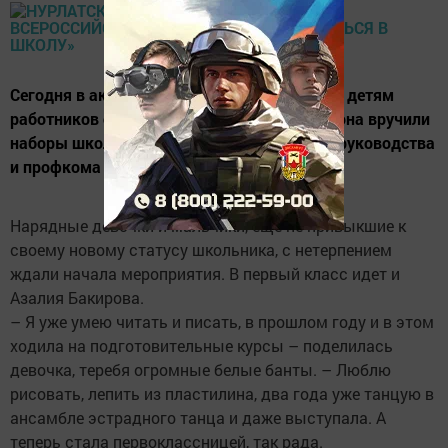
Сегодня в актовом зале Нурлатской ЦРБ 26 детям
работников системы здравоохранения района вручили
наборы школьника и денежные премии от руководства
и профкома больницы.
Нарядные девочки и мальчики, еще не привыкшие к
своему новому статусу школьника, с нетерпением
ждали начала мероприятия. В первый класс идет и
Азалия Бакирова.
– Я уже умею читать и писать, в прошлом году и в этом
ходила на подготовительные курсы – поделилась
девочка, теребя огромные белые банты. – Люблю
рисовать, лепить из пластилина, два года уже танцую в
ансамбле эстрадного танца и даже выступала. А
теперь стала первоклассницей, так рада.