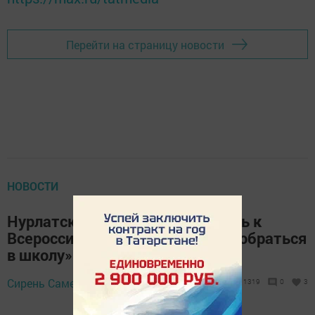
Перейти на страницу новости
НОВОСТИ
Нурлатская ЦРБ присоединилась к
Всероссийской акции «Помоги собраться
в школу»
22 августа 2019 -
Сирень Самерханова,
1319
0
3
13:39