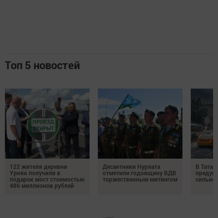
Топ 5 новостей
122 жителя деревни
Десантники Нурлата
В Татар
Урняк получили в
отметили годовщину ВДВ
предуп
подарок мост стоимостью
торжественным митингом
сильно
486 миллионов рублей