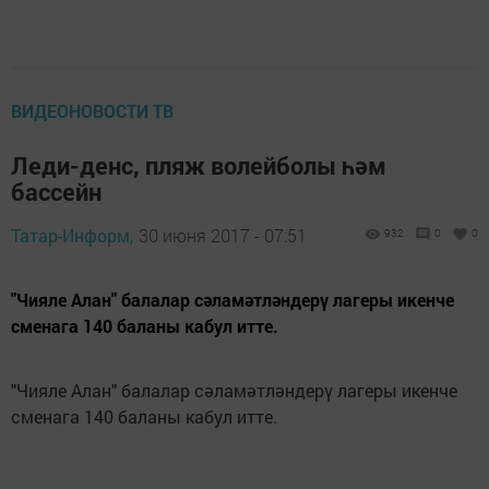
ВИДЕОНОВОСТИ ТВ
Леди-денс, пляж волейболы һәм
бассейн
Татар-Информ,
30 июня 2017 - 07:51
932
0
0
"Чияле Алан" балалар сәламәтләндерү лагеры икенче
сменага 140 баланы кабул итте.
"Чияле Алан" балалар сәламәтләндерү лагеры икенче
сменага 140 баланы кабул итте.