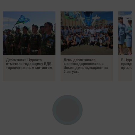
Десантники Нурлата
День десантников,
В Нурла
отметили годовщину ВДВ
железнодорожников и
праздни
торжественным митингом
Ильин день выпадают на
крылья
2 августа