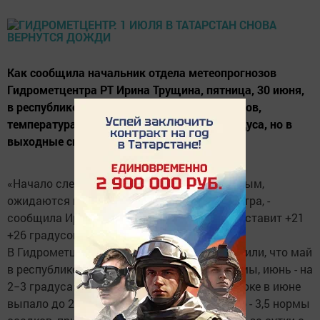
Как сообщила начальник отдела метеопрогнозов
Гидрометцентра РТ Ирина Трущина, пятница, 30 июня,
в республике ожидается теплой и без осадков,
температура воздуха составит +19 +24 градуса, но в
выходные снова пройдут дожди.
«Начало следующей недели будет дождливым,
ожидаются грозы, местами с усилением ветра, -
сообщила Ирина Трущина. - Температура составит +21
+26 градусов тепла».
В Гидрометцентре Татарстана также сообщили, что май
в республике был на два градуса ниже нормы, июнь - на
2−3 градуса ниже нормы. При этом на востоке в июне
выпало до 2−2,5 норм осадков. В Азнакаево - 3,5 нормы