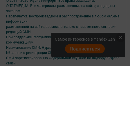
© 2011 - 2026. Нурлат-⁠информ. Все права защищены.
© ТАТМЕДИА. Все материалы, размещенные на сайте, защищены
законом.
Перепечатка, воспроизведение и распространение в любом объеме
информации,
размещенной на сайте, возможна только с письменного согласия
редакций СМИ.
При поддержке Республиканского агентства по печати и массовым
Самое интересное в Yandex Zen
коммуникациям.
Наименование СМИ: Нурлат-⁠информ
Подписаться
№ записи о регистрации СМИ, дата: ЭЛ № ФС 77 -⁠ 73782 от 05.10.2018
СМИ зарегистрированно Федеральной службой по надзору в сфере
связи,
информационных технологий и массовых коммуникаций
ФИО главного редактора: Мубаракшина Лилия Мирзазяновна
Адрес редакции: 423040, РФ, Республика Татарстан, Нурлатский р-н, г.
Нурлат, ул. К. Маркса, д. 1 Г
Телефон редакции: 8(84345) 2-36-13
E-mail редакции: redak@list.ru
nurlatweb@yandex.ru
Для сообщений о фактах коррупции: redak@list.ru ,
nurlatweb@yandex.ru
Учредитель СМИ: АО «ТАТМЕДИА»
Антикоррупционная политика