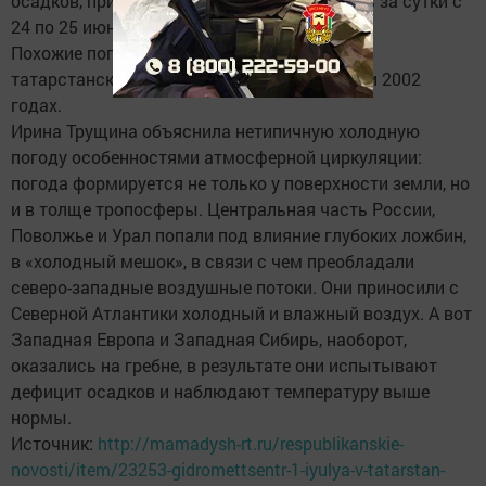
осадков, причем месячная норма вылилась за сутки с
24 по 25 июня.
Похожие погодные явления отмечались
татарстанскими синоптиками в 1969, 1988 и 2002
годах.
Ирина Трущина объяснила нетипичную холодную
погоду особенностями атмосферной циркуляции:
погода формируется не только у поверхности земли, но
и в толще тропосферы. Центральная часть России,
Поволжье и Урал попали под влияние глубоких ложбин,
в «холодный мешок», в связи с чем преобладали
северо-западные воздушные потоки. Они приносили с
Северной Атлантики холодный и влажный воздух. А вот
Западная Европа и Западная Сибирь, наоборот,
оказались на гребне, в результате они испытывают
дефицит осадков и наблюдают температуру выше
нормы.
Источник:
http://mamadysh-rt.ru/respublikanskie-
novosti/item/23253-gidromettsentr-1-iyulya-v-tatarstan-