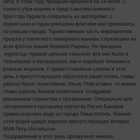
лета. В этом году праздник пришелся на 28 июля. С
самого утра моряки и представители военного
братства Нурлата собрались на автопробег, с
поднятыми и гордо реющими флагами они проехались
по улицам города. Торжественная часть мероприятия
прошла у памятного мемориала воинам, служившим на
всех флотах нашей Великой Родины. На праздник
нурлатцы пришли целыми семьями: все они были в
тельняшках и бескозырках, как и подобает близким и
родным моряков. С приветственным словом в этот
день к присутствующим обратился заместитель главы
района Ильяс Ахметзянов. Ильяс Рифгатович от имени
главы района Алмаза Ахметшина поздравил
виновников торжества с праздником. Специально для
сегодняшнего праздника нурлатец Расим Бакиров
привез морскую воду из города Севастополь. Именно
этой водой щедро окропил присутствующих ветеран
ВМФ Петр Мотолыгин.
Поздравлений в этот день прозвучало немало,