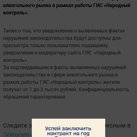
алкогольного рынка в рамках работы ГИС «Народный
контроль».
Также о том, что уведомления о выявленных фактах
нарушений законодательства будут доступны для
просмотра только пользователю подавшему
уведомление и модератору сайта ГИС «Народный
контроль».
За подтвердившиеся факты выявленных нарушений
законодательства в сфере алкогольного рынка в
рамках работы ГИС «Народный контроль» жители
получат от 1 до 3 тысяч рублей. Конфиденциальность
обращений гарантирована.
Следите за самым важным и интересным в
Telegram-канале
Татмедиа