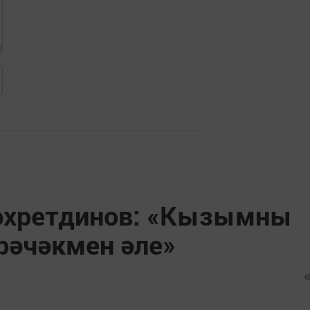
Фәхретдинов: «Кызымны
ирәчәкмен әле»