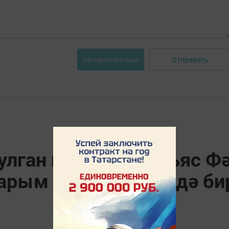
Отправить
Авторизоваться
булган нурлатлы Ильяс 
ларым белән кияүгә дә б