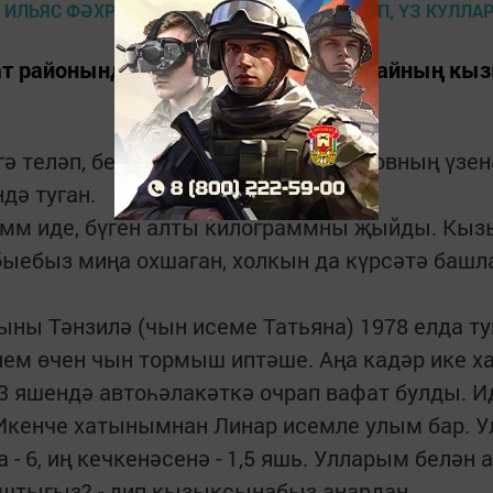
ат районында яшәүче 72 яшьлек бабайның кыз
ә теләп, без Ильяс абый Фәхретдиновның үзе
дә туган.
рамм иде, бүген алты килограммны җыйды. Кы
ыебыз миңа охшаган, холкын да күрсәтә башлад
ыны Тәнзилә (чын исеме Татьяна) 1978 елда туга
инем өчен чын тормыш иптәше. Аңа кадәр ике 
33 яшендә автоһәлакәткә очрап вафат булды. 
Икенче хатынымнан Линар исемле улым бар. Ул
 - 6, иң кечкенәсенә - 1,5 яшь. Улларым белән
ыштыгыз? - дип кызыксынабыз аңардан.