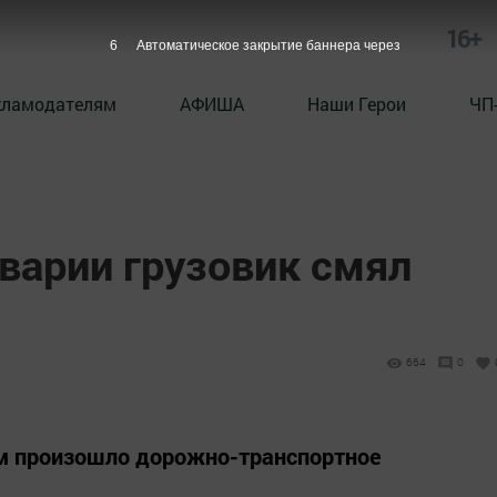
16+
5
Автоматическое закрытие баннера через
кламодателям
АФИША
Наши Герои
ЧП
аварии грузовик смял
664
0
ом произошло дорожно-транспортное