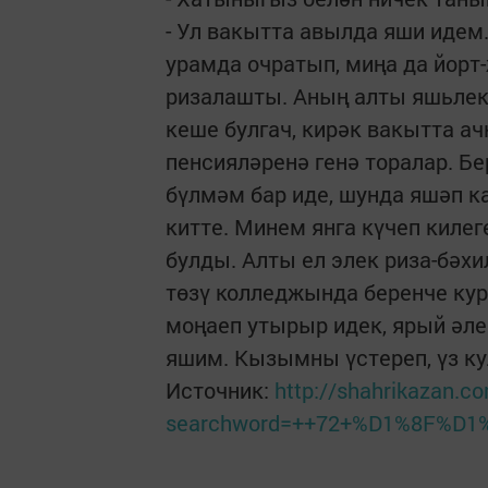
- Ул вакытта авылда яши идем
урамда очратып, миңа да йорт
ризалашты. Аның алты яшьлек 
кеше булгач, кирәк вакытта а
пенсияләренә генә торалар. Б
бүлмәм бар иде, шунда яшәп к
китте. Минем янга күчеп киле
булды. Алты ел элек риза-бәхи
төзү колледжында беренче курс
моңаеп утырыр идек, ярый әле
яшим. Кызымны үстереп, үз кул
Источник:
http://shahrikazan.c
searchword=++72+%D1%8F%D