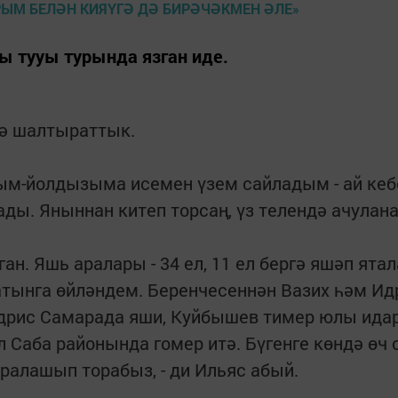
ы тууы турында язган иде.
нә шалтыраттык.
зым-йолдызыма исемен үзем сайладым - ай кеб
ы. Яныннан китеп торсаң, үз телендә ачулана,
н. Яшь аралары - 34 ел, 11 ел бергә яшәп ятал
хатынга өйләндем. Беренчесеннән Вазих һәм Ид
Идрис Самарада яши, Куйбышев тимер юлы ида
 Саба районында гомер итә. Бүгенге көндә өч
 аралашып торабыз, - ди Ильяс абый.