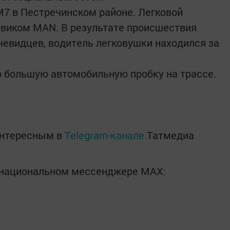
М7 в Пестречинском районе. Легковой
овиком MAN. В результате происшествия
чевидцев, водитель легковушки находился за
 большую автомобильную пробку на трассе.
интересным в
Telegram-канале
Татмедиа
в национальном мессенджере MАХ: