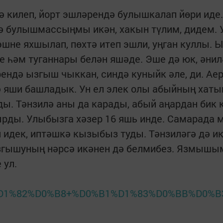
гә килеп, йорт эшләрендә булышкалап йөри иде
гә булышмассыңмы икән, хакын түлим, дидем. 
эшне яхшылап, пөхтә итеп эшли, уңган куллы.
е һәм туганнары белән яшәде. Эше дә юк, әни
рендә ызгыш чыккан, синдә куныйк әле, ди. А
гә яши башладык. Ун ел элек олы абыйның хаты
ды. Тәнзилә аны да карады, абый аңардан бик 
лдырды. Улыбызга хәзер 16 яшь инде. Самарада
 идек, иптәшкә кызыбыз туды. Тәнзиләгә дә ик
 ызгышуның нәрсә икәнен дә белмибез. Язмышы
 ул.
D1%82%D0%B8+%D0%B1%D1%83%D0%BB%D0%B3&