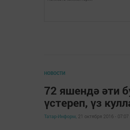
НОВОСТИ
72 яшендә әти 
үстереп, үз кул
Татар-Информ,
21 октября 2016 - 07:07