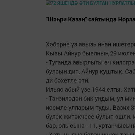
"Шәһри Казан" сайтында Норл
Хәбәрне үз авызыннан ишетерг
Кызы Айнур быелның 29 июлен
- Туганда авырлыгы өч килог
булсын дип, Айнур куштык. Саб
ди бәхетле әти.
Ильяс абый үзе 1944 елгы. Хат
- Тәнзиләдән бик уңдым, ул м
исемле улларым туды. Вазих 
бүлек җитәкчесе булып эшли. 
бар, олысына - 11, уртанчысына
- Хатыныгыз белән ничек тан