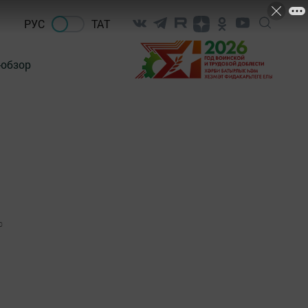
РУС
ТАТ
-обзор
0