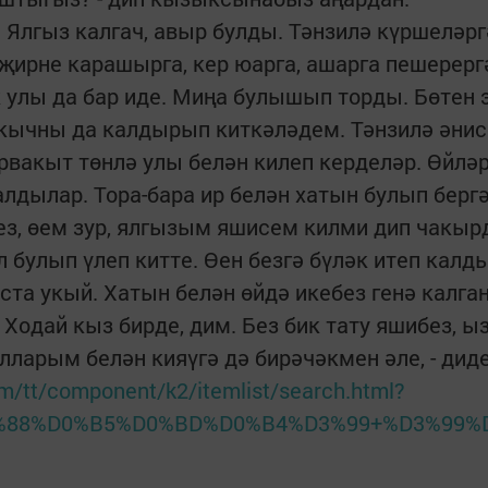
. Ялгыз калгач, авыр булды. Тәнзилә күршеләр
-җирне карашырга, кер юарга, ашарга пешерер
улы да бар иде. Миңа булышып торды. Бөтен 
чкычны да калдырып киткәләдем. Тәнзилә әнис
ервакыт төнлә улы белән килеп керделәр. Өйлә
алдылар. Тора-бара ир белән хатын булып бер
гез, өем зур, ялгызым яшисем килми дип чакыр
л булып үлеп китте. Өен безгә бүләк итеп ка
та укый. Хатын белән өйдә икебез генә калган
 Ходай кыз бирде, дим. Без бик тату яшибез,
ларым белән кияүгә дә бирәчәкмен әле, - диде
om/tt/component/k2/itemlist/search.html?
1%88%D0%B5%D0%BD%D0%B4%D3%99+%D3%99%