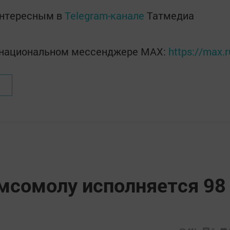
интересным в
Telegram-канале
Татмедиа
в национальном мессенджере MАХ:
https://max.
мсомолу исполняется 98