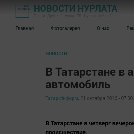
НОВОСТИ НУРЛАТА
Газета "Дружба", Нурлат ТВ - Нурлатский район
Главная
Фотогалерея
О нас
Ре
НОВОСТИ
В Татарстане в 
автомобиль
Татар-Информ,
21 октября 2016 - 07:30
В Татарстане в четверг вечер
происшествие.