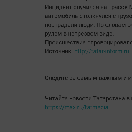
Инцидент случился на трассе 
автомобиль столкнулся с груз
пострадали люди. По словам о
рулем в нетрезвом виде.
Происшествие спровоцировало
Источник:
http://tatar-inform.ru
Следите за самым важным и 
Читайте новости Татарстана 
https://max.ru/tatmedia