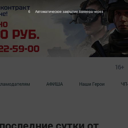
5
Автоматическое закрытие баннера через
16+
кламодателям
АФИША
Наши Герои
ЧП
 последние сутки от