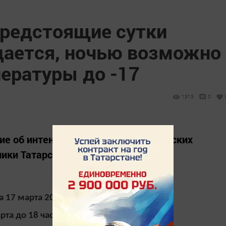
предстоящие сутки
дается, ночью возможно
ературы до -17
1313
0
ие об интенсивности метеорологических
лики Татарстан
а 17 марта 2021 года
арта до 18 часов 17 марта 2021 года