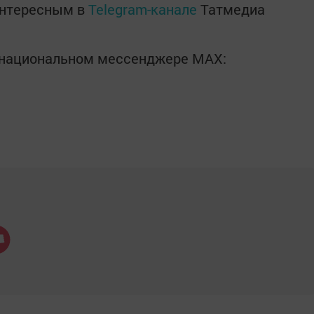
интересным в
Telegram-канале
Татмедиа
в национальном мессенджере MАХ: