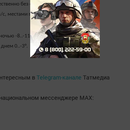
твенно без осадков.
/с, местами порывами до 13 м/с.
чью -8..-11°, при прояснениях до -17°.
днем 0..-3°.
интересным в
Telegram-канале
Татмедиа
в национальном мессенджере MАХ: