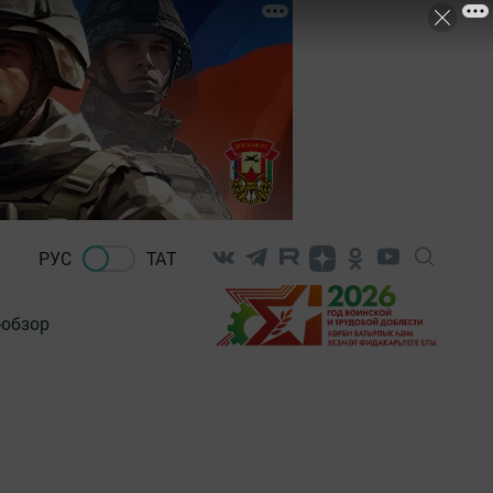
РУС
ТАТ
-обзор