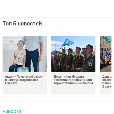
Топ 5 новостей
Акция «Помоги собраться
Десантники Нурлата
День де
в школу» стартовала в
отметили годовщину ВДВ
железн
Нурлате
торжественным митингом
Ильин 
2 авгус
НОВОСТИ