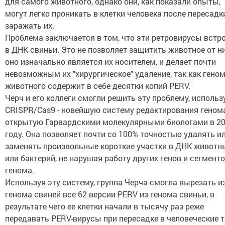
для самого животного, однако они, как показали опыты,
могут легко проникать в клетки человека после пересадк
заражать их.
Проблема заключается в том, что эти ретровирусы встр
в ДНК свиньи. Это не позволяет защитить животное от ни
оно изначально является их носителем, и делает почти
невозможным их "хирургическое" удаление, так как гено
животного содержит в себе десятки копий PERV.
Черч и его коллеги смогли решить эту проблему, использ
CRISPR/Cas9 - новейшую систему редактирования генома
открытую Гарвардскими молекулярными биологами в 2
году. Она позволяет почти со 100% точностью удалять и
заменять произвольные короткие участки в ДНК животн
или бактерий, не нарушая работу других генов и сегмент
генома.
Используя эту систему, группа Черча смогла вырезать и
генома свиней все 62 версии PERV из генома свиньи, в
результате чего ее клетки начали в тысячу раз реже
передавать PERV-вирусы при пересадке в человеческие т