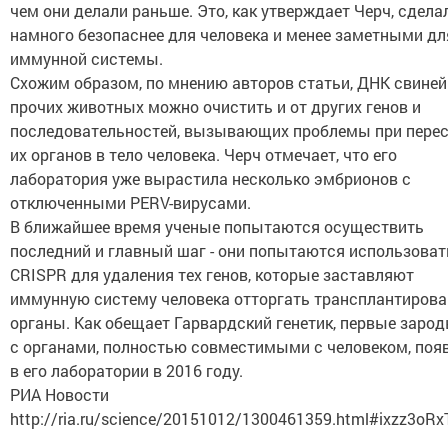
чем они делали раньше. Это, как утверждает Черч, сдела
намного безопаснее для человека и менее заметными дл
иммунной системы.
Схожим образом, по мнению авторов статьи, ДНК свиней
прочих животных можно очистить и от других генов и
последовательностей, вызывающих проблемы при пере
их органов в тело человека. Черч отмечает, что его
лаборатория уже вырастила несколько эмбрионов с
отключенными PERV-вирусами.
В ближайшее время ученые попытаются осуществить
последний и главный шаг - они попытаются использоват
CRISPR для удаления тех генов, которые заставляют
иммунную систему человека отторгать трансплантиров
органы. Как обещает Гарвардский генетик, первые заро
с органами, полностью совместимыми с человеком, поя
в его лаборатории в 2016 году.
РИА Новости
http://ria.ru/science/20151012/1300461359.html#ixzz3oRx