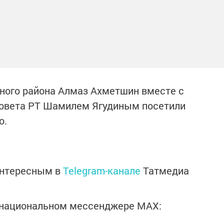
ного района Алмаз Ахметшин вместе с
Совета РТ Шамилем Ягудиным посетили
о.
интересным в
Telegram-канале
Татмедиа
в национальном мессенджере MАХ: