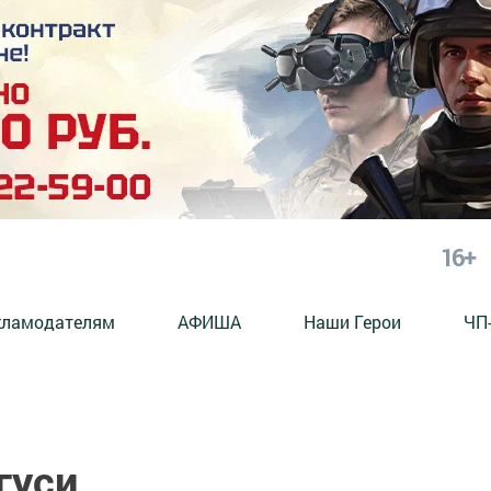
16+
кламодателям
АФИША
Наши Герои
ЧП
гуси