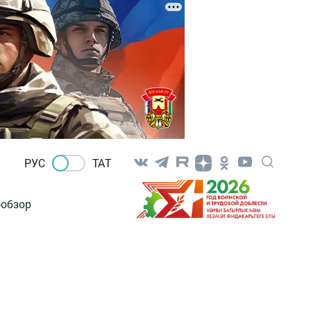
РУС
ТАТ
-обзор