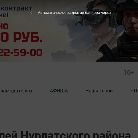
5
Автоматическое закрытие баннера через
16+
кламодателям
АФИША
Наши Герои
ЧП
ей Нурлатского района