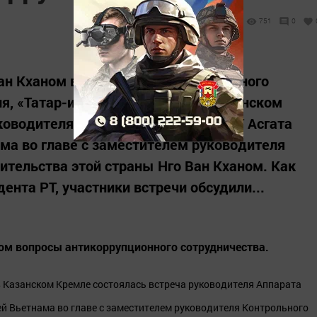
751
0
Ван Кханом вопросы антикоррупционного
ля, «Татар-информ»). Сегодня в Казанском
ководителя Аппарата Президента РТ Асгата
ма во главе с заместителем руководителя
ительства этой страны Нго Ван Кханом. Как
нта РТ, участники встречи обсудили...
ном вопросы антикоррупционного сотрудничества.
 в Казанском Кремле состоялась встреча руководителя Аппарата
ей Вьетнама во главе с заместителем руководителя Контрольного