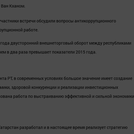
 Ван Кханом.
 участники встречи обсудили вопросы антикоррупционного
рупционной работе.
6 года двусторонний внешнеторговый оборот между республиками
чем в два раза превышает показатели 2015 года.
та РТ, в современных условиях большое значение имеет создание
мики, здоровой конкуренции и реализации инвестиционных
низована работа по выстраиванию эффективной и сильной экономик
Татарстан разработал и в настоящее время реализует стратегию