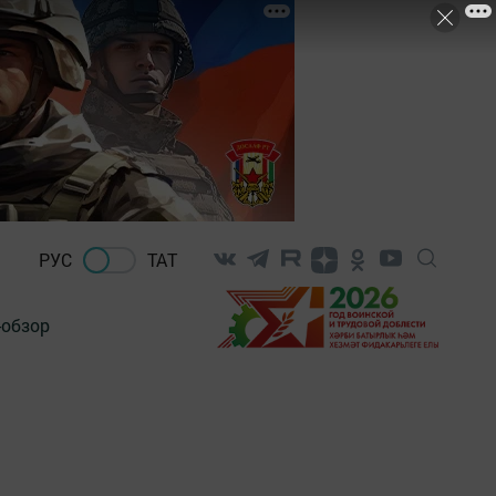
РУС
ТАТ
-обзор