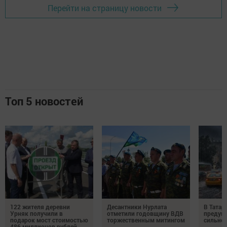
Перейти на страницу новости
Топ 5 новостей
122 жителя деревни
Десантники Нурлата
В Татар
Урняк получили в
отметили годовщину ВДВ
предуп
подарок мост стоимостью
торжественным митингом
сильно
486 миллионов рублей