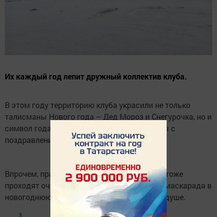
Их каждый год лепит дружный коллектив клуба.
В этом году территорию клуба украсили не только
талисманы Нового года – Дед Мороз и Снегурочка, но и
символ года Змея и снежные транспаранты с
поздравлениями.
Впрочем, праздничные мероприятия здесь тоже
проходят очень ярко. Вот и программа бал-маскарада в
новогоднюю ночь пришлась сельчанам по душе.