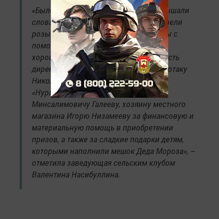
«Было очень интересно и весело, услышали
слова благодарности от сельчан. Провели
розыгрыш лотерейных билетов, призы с
помощью спонсоров удалось купить
хорошие. Хотим выразить благодарность
директору «Нурлатского лесхоза» Спартаку
Николаевичу Еливанову, директору
«Нурлатского лесничества» Рустему
Минсалимовичу Галееву, хозяину местного
магазина Игорю Низамееву за финансовую и
материальную помощь в приобретении
призов, а также за сладкие подарки детям,
которыми наполнили мешок Деда Мороза», –
отметила заведующая сельским клубом
Валентина Насибуллина.