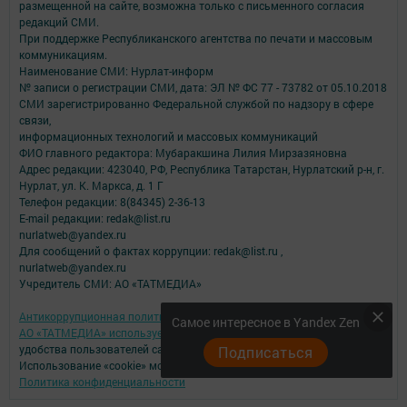
размещенной на сайте, возможна только с письменного согласия
редакций СМИ.
При поддержке Республиканского агентства по печати и массовым
коммуникациям.
Наименование СМИ: Нурлат-⁠информ
№ записи о регистрации СМИ, дата: ЭЛ № ФС 77 -⁠ 73782 от 05.10.2018
СМИ зарегистрированно Федеральной службой по надзору в сфере
связи,
информационных технологий и массовых коммуникаций
ФИО главного редактора: Мубаракшина Лилия Мирзазяновна
Адрес редакции: 423040, РФ, Республика Татарстан, Нурлатский р-н, г.
Нурлат, ул. К. Маркса, д. 1 Г
Телефон редакции: 8(84345) 2-36-13
E-mail редакции: redak@list.ru
nurlatweb@yandex.ru
Для сообщений о фактах коррупции: redak@list.ru ,
nurlatweb@yandex.ru
Учредитель СМИ: АО «ТАТМЕДИА»
Антикоррупционная политика
Самое интересное в Yandex Zen
АО «ТАТМЕДИА» использует «cookie»
для персонализации сервисов и
удобства пользователей сайтом.
Подписаться
Использование «cookie» можно отменить в настройках браузера.
Политика конфиденциальности