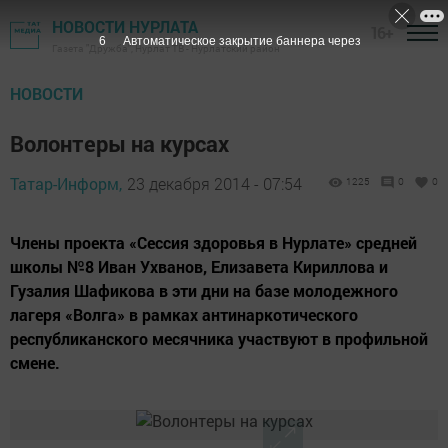
НОВОСТИ НУРЛАТА
16+
5
Автоматическое закрытие баннера через
Газета "Дружба", Нурлат ТВ - Нурлатский район
НОВОСТИ
Волонтеры на курсах
Татар-Информ,
23 декабря 2014 - 07:54
1225
0
0
Члены проекта «Сессия здоровья в Нурлате» средней
школы №8 Иван Ухванов, Елизавета Кириллова и
Гузалия Шафикова в эти дни на базе молодежного
лагеря «Волга» в рамках антинаркотического
республиканского месячника участвуют в профильной
смене.