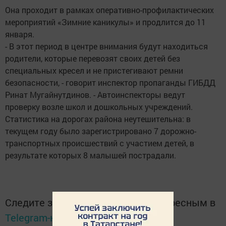
Она проходит в рамках оперативно-профилактических
мероприятий «Зимние каникулы» и продлится до 11
января.
- В этот период в центре внимания будут находиться
родители, которые перевозят своих детей без
специальных кресел и не пристегивают ремни
безопасности, - говорит инспектор пропаганды ГИБДД
Ринат Мугайнутдинов. - Автоинспекторы ведут
проверку возле школ и дошкольных учреждений.
Статистика на дорогах района неутешительна: в
текущем году было зарегистрировано 7 дорожно-
транспортных происшествий с участием детей, в
результате которых 8 малышей пострадали.
Следите за самым важным и интересным в
Telegram-канале
Татмедиа