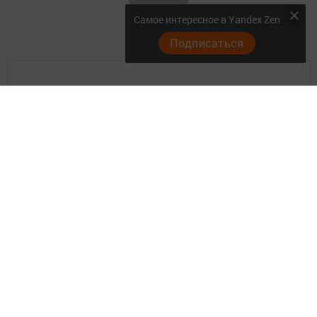
Самое интересное в Yandex Zen
Подписаться
Главная
Актуальное видео
Документы
Разное
Телефон АО «ТАТМЕДИА»:
(843) 222 09 84