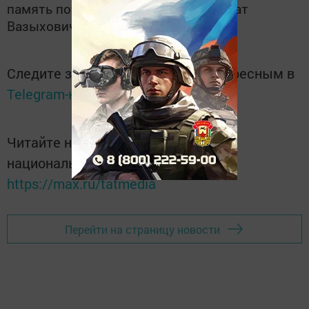
память потомкам, – поделился Марат
Вазыхович.
Следите за самым важным и интересным в
Telegram-канале
Татмедиа
Читайте новости Татарстана в
национальном мессенджере MАХ:
https://max.ru/tatmedia
Перейти на страницу новости