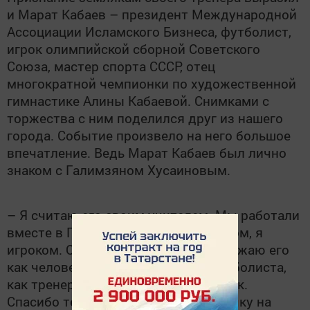
и Марат Кабаев – президент Международной
Ассоциации Исламского Бизнеса, футболист,
игрок олимпийской сборной Советского
Союза, мастер спорта СССР, отец
многократной чемпионки по художественной
гимнастике Алины Кабаевой. Снимками с
торжества с ним поделился друг из нашего
города. Событие произвело на него большое
впечатление. Ведь Марат Кабаев был лично
знаком с Галимзяном Хусаиновым.
– Я считаю его своим учителем. Мы работали
вместе в Пахтакоре. Он был тренером, я
игроком. Очень сильно уважал и уважаю его
как человека, как личность, как футболиста,
как тренера. Замечательный человек.
Спасибо тем, кто оставил его частичку на