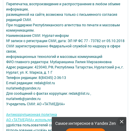
Перепечатка, воспроизведение и распространение в любом объеме
информации,
размещенной на сайте, возможна только с письменного согласия
редакций СМИ.
При поддержке Республиканского агентства по печати и массовым
коммуникациям.
Наименование СМИ: Нурлат-⁠информ
№ записи о регистрации СМИ, дата: ЭЛ № ФС 77 -⁠ 73782 от 05.10.2018
СМИ зарегистрированно Федеральной службой по надзору в сфере
связи,
информационных технологий и массовых коммуникаций
ФИО главного редактора: Мубаракшина Лилия Мирзазяновна
Адрес редакции: 423040, РФ, Республика Татарстан, Нурлатский р-н, г.
Нурлат, ул. К. Маркса, д. 1 Г
Телефон редакции: 8(84345) 2-36-13
E-mail редакции: redak@list.ru
nurlatweb@yandex.ru
Для сообщений о фактах коррупции: redak@list.ru ,
nurlatweb@yandex.ru
Учредитель СМИ: АО «ТАТМЕДИА»
Антикоррупционная политика
АО «ТАТМЕДИА» использует «cookie»
для персонализации сервисов и
Самое интересное в Yandex Zen
удобства пользователей сайтом.
Использование «cookie» можно отменить в настройках браузера.