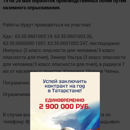
19 по 26 мая обработок производственных полей путем
наземного опрыскивания.
Работы будут проводиться на участках:
Кдн.: 63:35:0601003:19, 63:35:0601003:35,
63:35:0000000:1507, 63:35:0601003:247, пестицидами:
Импульс (2 класс опасности для человека/3 класс
опасности для пчел), Зенкор Ультра (3 класс опасности
для человека/3 класс опасности для пчел), в радиусе 7
км от населенных пунктов: Клиновка, Нижние Челны.
Погранично-защитная зона для пчел 2-3 км.
Ограничение лета пчел 24-48 часов.
В случае возникающих вопросов обращаться по
телефону: 8(937)6486094 Калугин Игорь Геннадьевич.