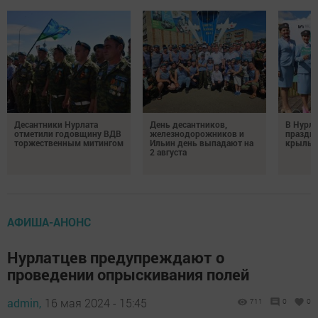
Десантники Нурлата
День десантников,
В Нурла
отметили годовщину ВДВ
железнодорожников и
праздни
торжественным митингом
Ильин день выпадают на
крылья
2 августа
АФИША-АНОНС
Нурлатцев предупреждают о
проведении опрыскивания полей
admin,
16 мая 2024 - 15:45
711
0
0