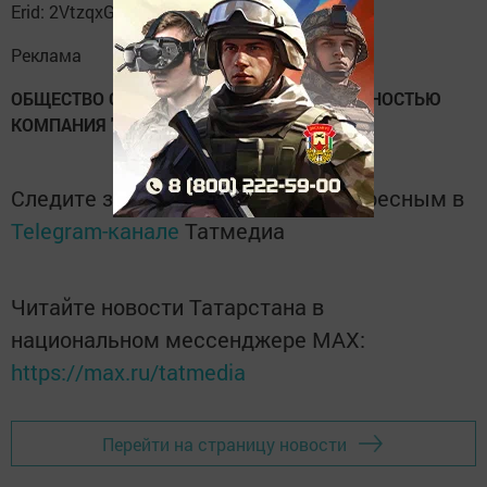
Erid: 2VtzqxGaYyg
Реклама
ОБЩЕСТВО С ОГРАНИЧЕННОЙ ОТВЕТСТВЕННОСТЬЮ
КОМПАНИЯ "БИО-ТОН"
Следите за самым важным и интересным в
Telegram-канале
Татмедиа
Читайте новости Татарстана в
национальном мессенджере MАХ:
https://max.ru/tatmedia
Перейти на страницу новости