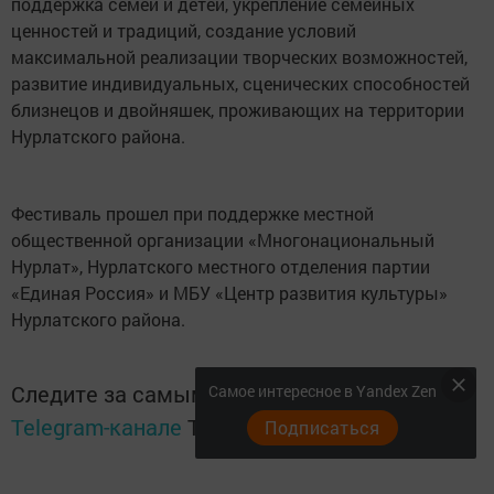
поддержка семей и детей, укрепление семейных
ценностей и традиций, создание условий
максимальной реализации творческих возможностей,
развитие индивидуальных, сценических способностей
близнецов и двойняшек, проживающих на территории
Нурлатского района.
Фестиваль прошел при поддержке местной
общественной организации «Многонациональный
Нурлат», Нурлатского местного отделения партии
«Единая Россия» и МБУ «Центр развития культуры»
Нурлатского района.
Следите за самым важным и интересным в
Самое интересное в Yandex Zen
Telegram-канале
Татмедиа
Подписаться