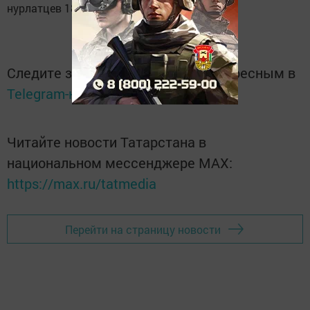
нурлатцев 181.
Следите за самым важным и интересным в
Telegram-канале
Татмедиа
Читайте новости Татарстана в
национальном мессенджере MАХ:
https://max.ru/tatmedia
Перейти на страницу новости