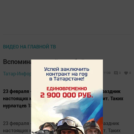
ВИДЕО НА ГЛАВНОЙ ТВ
Вспоминая армейские байки
Татар-Информ,
19 февраля 2016 - 14:17
1139
0
0
23 февраля - День защитника Отечества. Праздник
настоящих мужчин. Тех, кто служил и служит. Таких
нурлатцев 181.
23 февраля - День защитника Отечества. Праздник
настоящих мужчин. Тех, кто служил и служит. Таких