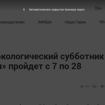
16+
5
Автоматическое закрытие баннера через
кламодателям
АФИША
Наши Герои
ЧП
экологический субботник
» пройдет с 7 по 28
1222
0