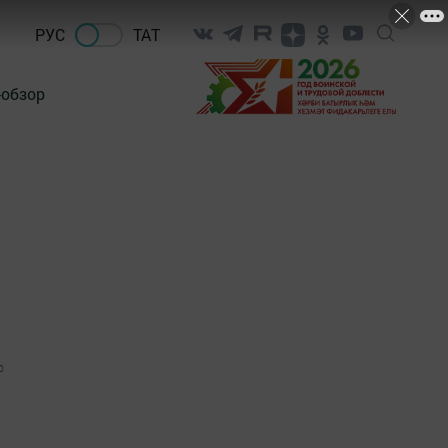
РУС
ТАТ
-обзор
0