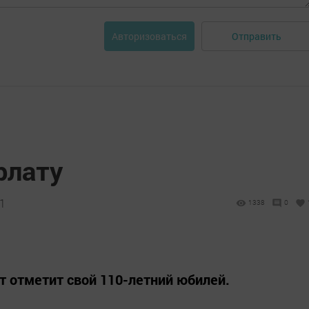
Отправить
Авторизоваться
рлату
41
1338
0
т отметит свой 110-летний юбилей.