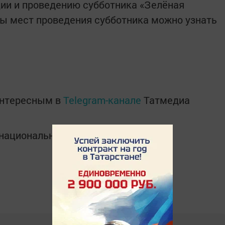
ии и проведению субботника «Зелёная
ты мест проведения субботника можно узнать
интересным в
Telegram-канале
Татмедиа
в национальном мессенджере MАХ: