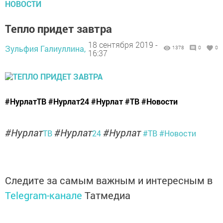
НОВОСТИ
Тепло придет завтра
18 сентября 2019 -
Зульфия Галиуллина,
1378
0
0
16:37
#НурлатТВ #Нурлат24 #Нурлат #ТВ #Новости
#Нурлат
#Нурлат
#Нурлат
ТВ
24
#ТВ
#Новости
Следите за самым важным и интересным в
Telegram-канале
Татмедиа