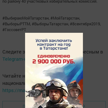
по району 40 участковых избирательных комиссий.
#ВыбираюМойТатарстан, #МойТатарстан,
#ВыборыРТТМ, #ВыборыТатарстан, #8сентября2019,
#ГоссоветРТ
Следите за самым важным и интересным в
Telegram-канале
Татмедиа
Читайте новости Татарстана в
национальном мессенджере MАХ:
https://max.ru/tatmedia
Перейти на страницу новости