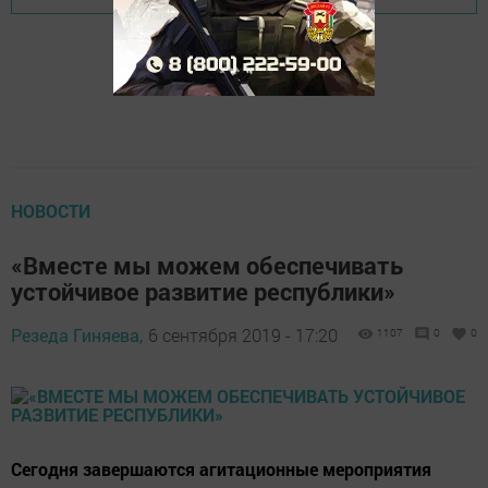
НОВОСТИ
«Вместе мы можем обеспечивать
устойчивое развитие республики»
Резеда Гиняева,
6 сентября 2019 - 17:20
1107
0
0
Сегодня завершаются агитационные мероприятия