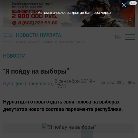
5
Автоматическое закрытие баннера через
НОВОСТИ НУРЛАТА
16+
Газета "Дружба", Нурлат ТВ - Нурлатский район
НОВОСТИ
“Я пойду на выборы”
6 сентября 2019 -
Зульфия Галиуллина,
1172
0
0
17:31
Нурлатцы готовы отдать свои голоса на выборах
депутатов нового состава парламента республики.