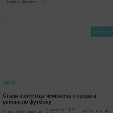
Авторизов
СПОРТ
Стали известны чемпионы города и
района по футболу
28 августа 2019 -
Лилия Мубаракшина,
1646
0
0