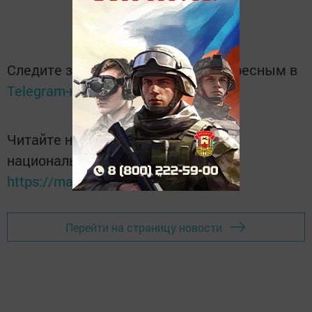
Следите за самым важным и интересным в
Telegram-канале
Татмедиа
Читайте новости Татарстана в
национальном мессенджере MАХ:
https://max.ru/tatmedia
Перейти на страницу новости