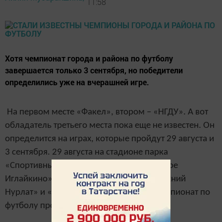
11:58
Хотя чемпионат города и района по футболу
завершается только 3 сентября, но победители
определились уже на вчерашней игре.
На первом месте «Факел», втором – «НГДУ». А вот
обладатель третьего места пока еще не известен. Он
определится на играх, которые пройдут 29 августа и
3 сентября. 29 августа на стадионе парка
«Спортивный» встретятся команды «Новое
Иглайкино» и «АТП», а 3 сентября – «Нижний
Нурлат» и «Егоркино». Напоминаем, чемпионат по
футболу проходит с участием 6 команд.