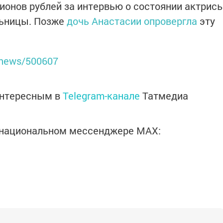
лионов рублей за интервью о состоянии актрис
льницы. Позже
дочь Анастасии опровергла
эту
u/news/500607
интересным в
Telegram-канале
Татмедиа
в национальном мессенджере MАХ: