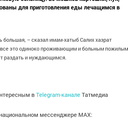
зованы для приготовления еды лечащимся в
ь большая, – сказал имам-хатыб Салих хазрат
м все это одиноко проживающим и больным пожилы
ет раздать и нуждающимся.
интересным в
Telegram-канале
Татмедиа
в национальном мессенджере MАХ: