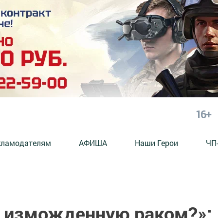
16+
кламодателям
АФИША
Наши Герои
ЧП
 изможденную раком?»: