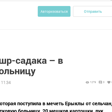
Отправить
Авторизоваться
шр-садака – в
ольницу
 11:34
1279
0
оторая поступила в мечеть Ерыклы от сельчан
тковую больницу. 20 мешков картошки, лук,