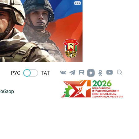
РУС
ТАТ
-обзор