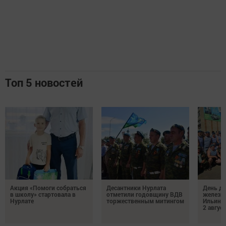
Топ 5 новостей
Акция «Помоги собраться
Десантники Нурлата
День де
в школу» стартовала в
отметили годовщину ВДВ
железн
Нурлате
торжественным митингом
Ильин 
2 авгус