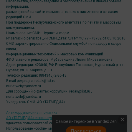
Перепечатка, воспроизведение и распространение в любом объеме
информации,
размещенной на сайте, возможна только с письменного согласия
редакций СМИ.
При поддержке Республиканского агентства по печати и массовым
коммуникациям.
Наименование СМИ: Нурлат-⁠информ
№ записи о регистрации СМИ, дата: ЭЛ № ФС 77 -⁠ 73782 от 05.10.2018
СМИ зарегистрированно Федеральной службой по надзору в сфере
связи,
информационных технологий и массовых коммуникаций
ФИО главного редактора: Мубаракшина Лилия Мирзазяновна
Адрес редакции: 423040, РФ, Республика Татарстан, Нурлатский р-н, г.
Нурлат, ул. К. Маркса, д. 1 Г
Телефон редакции: 8(84345) 2-36-13
E-mail редакции: redak@list.ru
nurlatweb@yandex.ru
Для сообщений о фактах коррупции: redak@list.ru ,
nurlatweb@yandex.ru
Учредитель СМИ: АО «ТАТМЕДИА»
Антикоррупционная политика
АО «ТАТМЕДИА» использует «cookie»
для персонализации сервисов и
Самое интересное в Yandex Zen
удобства пользователей сайтом.
Использование «cookie» можно отменить в настройках браузера.
Подписаться