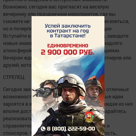
Возможно, сегодня вас пригласят на веселую
вечеринку или праздничное мероприятие, где вы
сможете не только от души отдохнуть и повеселиться,
но и почерпнуть немало полезной информации.
Вступайте в диалоги с различными людьми, заводите
новые знакомства, и день запомнится вам надолго
атмосферой праздника и позитивными эмоциями.
Вечером ждите новостей от зарубежных партнеров или
друзей, которые придутся вам по душе.
СТРЕЛЕЦ
Сегодня звезды предсказывают Стрельцам отличные
возможности в творческой сфере. Гениальные идеи
зароятся в вашей голове с самого утра, и каждая из них
вполне достойна Нобелевской премии. Постарайтесь
реализовать хотя бы часть из них, а если не
справляетесь, то ищите единомышленников и
спонсоров. К вечеру возможна легкая усталость,