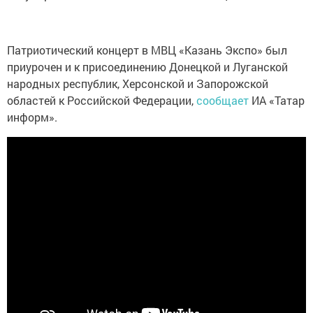
Патриотический концерт в МВЦ «Казань Экспо» был
приурочен и к присоединению Донецкой и Луганской
народных республик, Херсонской и Запорожской
областей к Российской Федерации,
сообщает
ИА «Татар
информ».