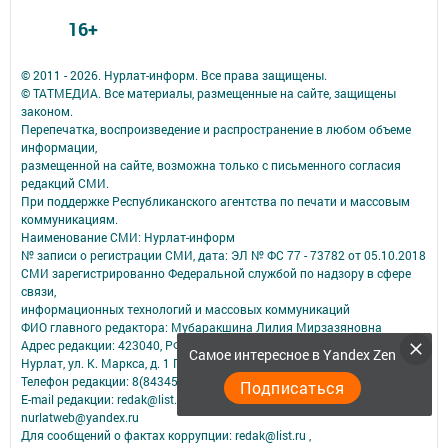
16+
© 2011 - 2026. Нурлат-⁠информ. Все права защищены.
© ТАТМЕДИА. Все материалы, размещенные на сайте, защищены
законом.
Перепечатка, воспроизведение и распространение в любом объеме
информации,
размещенной на сайте, возможна только с письменного согласия
редакций СМИ.
При поддержке Республиканского агентства по печати и массовым
коммуникациям.
Наименование СМИ: Нурлат-⁠информ
№ записи о регистрации СМИ, дата: ЭЛ № ФС 77 -⁠ 73782 от 05.10.2018
СМИ зарегистрированно Федеральной службой по надзору в сфере
связи,
информационных технологий и массовых коммуникаций
ФИО главного редактора: Мубаракшина Лилия Мирзазяновна
Адрес редакции: 423040, РФ, Республика Татарстан, Нурлатский р-н, г.
Самое интересное в Yandex Zen
Нурлат, ул. К. Маркса, д. 1 Г
Телефон редакции: 8(84345) 2-36-13
Подписаться
E-mail редакции: redak@list.ru
nurlatweb@yandex.ru
Для сообщений о фактах коррупции: redak@list.ru ,