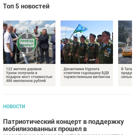
Топ 5 новостей
122 жителя деревни
Десантники Нурлата
В Татар
Урняк получили в
отметили годовщину ВДВ
предуп
подарок мост стоимостью
торжественным митингом
сильно
486 миллионов рублей
НОВОСТИ
Патриотический концерт в поддержку
мобилизованных прошел в