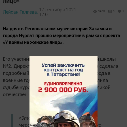
лицо»
17 сентября 2021 -
Лейсан Галиева,
3900
0
1
17:01
На днях в Региональном музее истории Закамья и
города Нурлат прошло мероприятие в рамках проекта
«У войны не женское лицо».
Его участниками стали ученики городской школы
№2. Директор музея Флюра Мурзаханова сделала
подробный экскурс в историю нашего города в
военные годы. Особое внимание она уделила
судьбе нурлатских женщин – участниц Великой
отечественной войны и тружениц тыла.
«Это было очень трогательное
мероприятие, мы знаем насколько