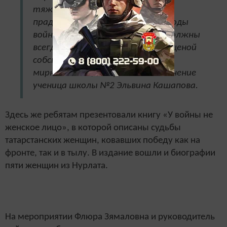
тяжело приходилось нашим
прадедушкам и прабабушкам в годы
войны. И помнить об этом мы должны
всегда, чтить память тех, кто ценой
собственной жизни подарил нам
мирное небо», – выразила свое мнение
ученица школы №2 Эльвина Кашапова.
Здесь же ребятам презентовали книгу «У войны не
женское лицо», в которой описаны судьбы
татарстанских женщин, ковавших победу как на
фронте, так и в тылу. В издание вошли и биографии
пяти женщин из Нурлата.
На мероприятии Флюра Зямаловна и руководитель