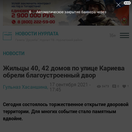
5
Автоматическое закрытие баннера через
НОВОСТИ НУРЛАТА
16+
Газета "Дружба", Нурлат ТВ - Нурлатский район
НОВОСТИ
Жильцы 40, 42 домов по улице Кариева
обрели благоустроенный двор
17 сентября 2021 -
Гульназ Хасаншина,
3473
0
1
17:45
Сегодня состоялось торжественное открытие дворовой
территории. Для многих событие стало памятным
вдвойне.