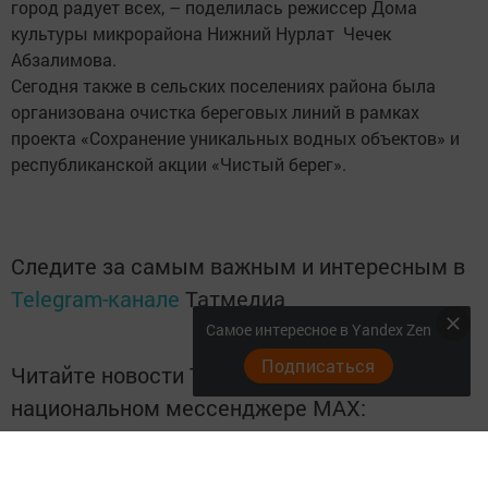
город радует всех, – поделилась режиссер Дома
культуры микрорайона Нижний Нурлат Чечек
Абзалимова.
Сегодня также в сельских поселениях района была
организована очистка береговых линий в рамках
проекта «Сохранение уникальных водных объектов» и
республиканской акции «Чистый берег».
Следите за самым важным и интересным в
Telegram-канале
Татмедиа
Самое интересное в Yandex Zen
Подписаться
Читайте новости Татарстана в
национальном мессенджере MАХ:
https://max.ru/tatmedia