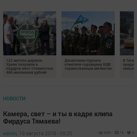
122 жителя деревни
Десантники Нурлата
В Татар
Урняк получили в
отметили годовщину ВДВ
предуп
подарок мост стоимостью
торжественным митингом
сильно
486 миллионов рублей
НОВОСТИ
Камера, свет – и ты в кадре клипа
Фирдуса Тямаева!
admin,
19 августа 2019 - 09:20
9580
15
3