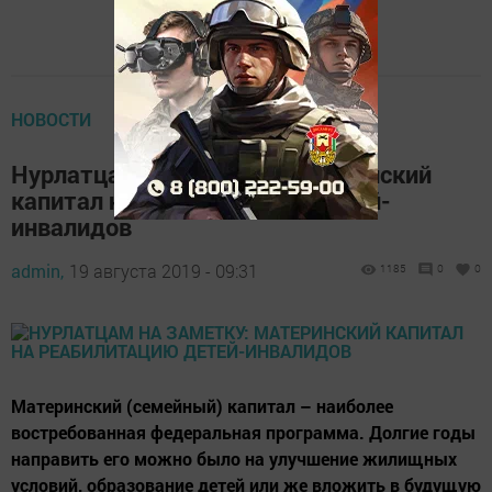
НОВОСТИ
Нурлатцам на заметку: материнский
капитал на реабилитацию детей-
инвалидов
admin,
19 августа 2019 - 09:31
1185
0
0
Материнский (семейный) капитал – наиболее
востребованная федеральная программа. Долгие годы
направить его можно было на улучшение жилищных
условий, образование детей или же вложить в будущую