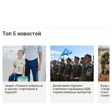
Топ 5 новостей
Акция «Помоги собраться
Десантники Нурлата
Боец с
в школу» стартовала в
отметили годовщину ВДВ
«Татари
Нурлате
торжественным митингом
стоит н
страны