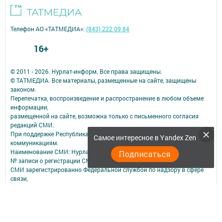
Телефон АО «ТАТМЕДИА»:
(843) 222 09 84
16+
© 2011 - 2026. Нурлат-⁠информ. Все права защищены.
© ТАТМЕДИА. Все материалы, размещенные на сайте, защищены
законом.
Перепечатка, воспроизведение и распространение в любом объеме
информации,
размещенной на сайте, возможна только с письменного согласия
редакций СМИ.
При поддержке Республиканского агентства по печати и массовым
Самое интересное в Yandex Zen
коммуникациям.
Наименование СМИ: Нурлат-⁠информ
Подписаться
№ записи о регистрации СМИ, дата: ЭЛ № ФС 77 -⁠ 73782 от 05.10.2018
СМИ зарегистрированно Федеральной службой по надзору в сфере
связи,
информационных технологий и массовых коммуникаций
ФИО главного редактора: Мубаракшина Лилия Мирзазяновна
Адрес редакции: 423040, РФ, Республика Татарстан, Нурлатский р-н, г.
Нурлат, ул. К. Маркса, д. 1 Г