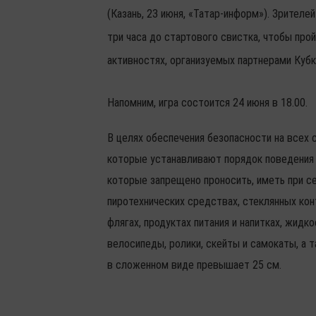
(Казань, 23 июня, «Татар-информ»). Зрителе
три часа до стартового свистка, чтобы про
активностях, организуемых партнерами Кубк
Напомним, игра состоится 24 июня в 18.00.
В целях обеспечения безопасности на всех 
которые устанавливают порядок поведения 
которые запрещено проносить, иметь при се
пиротехнических средствах, стеклянных конт
флягах, продуктах питания и напитках, жидк
велосипеды, ролики, скейты и самокаты, а т
в сложенном виде превышает 25 см.