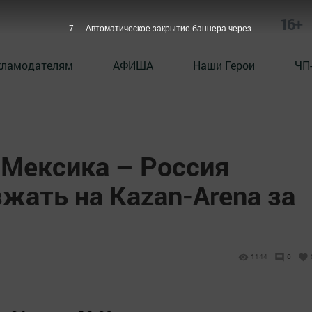
16+
6
Автоматическое закрытие баннера через
кламодателям
АФИША
Наши Герои
ЧП
 Мексика – Россия
жать на Kazan-Arena за
1144
0