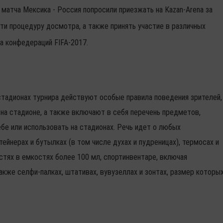
й матча Мексика - Россия попросили приезжать на Kazan-Arena за
йти процедуру досмотра, а также принять участие в различных
а конфедераций FIFA-2017.
стадионах турнира действуют особые правила поведения зрителей,
на стадионе, а также включают в себя перечень предметов,
бе или использовать на стадионах. Речь идет о любых
ейнерах и бутылках (в том числе духах и пудреницах), термосах и
остях в емкостях более 100 мл, спортинвентаре, включая
акже селфи-палках, штативах, вувузеллах и зонтах, размер которы