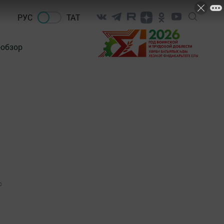
РУС
ТАТ
-обзор
0