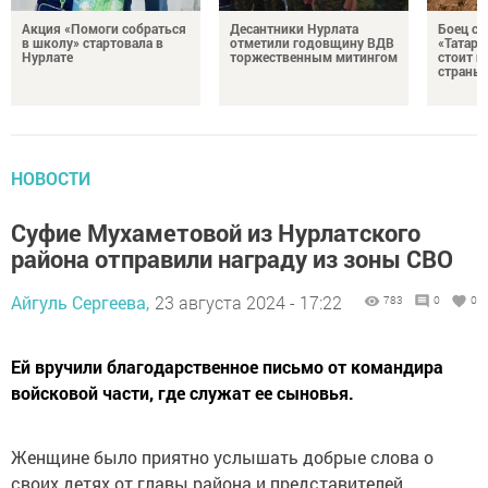
Акция «Помоги собраться
Десантники Нурлата
Боец с
в школу» стартовала в
отметили годовщину ВДВ
«Татари
Нурлате
торжественным митингом
стоит н
страны
НОВОСТИ
Суфие Мухаметовой из Нурлатского
района отправили награду из зоны СВО
Айгуль Сергеева,
23 августа 2024 - 17:22
783
0
0
Ей вручили благодарственное письмо от командира
войсковой части, где служат ее сыновья.
Женщине было приятно услышать добрые слова о
своих детях от главы района и представителей