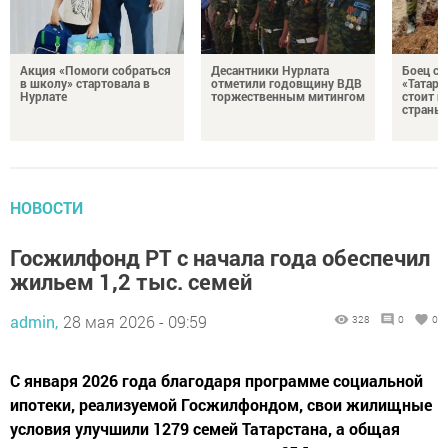
Акция «Помоги собраться
Десантники Нурлата
Боец с
в школу» стартовала в
отметили годовщину ВДВ
«Татари
Нурлате
торжественным митингом
стоит н
страны
НОВОСТИ
Госжилфонд РТ с начала года обеспечил
жильем 1,2 тыс. семей
admin,
28 мая 2026 - 09:59
328
0
0
С января 2026 года благодаря программе социальной
ипотеки, реализуемой Госжилфондом, свои жилищные
условия улучшили 1279 семей Татарстана, а общая