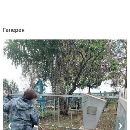
Галерея
❮
❯