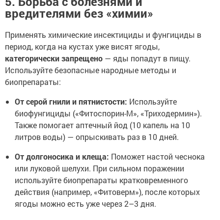
5. Борьба с болезнями и
вредителями без «химии»
Применять химические инсектициды и фунгициды в
период, когда на кустах уже висят ягоды,
категорически запрещено
— яды попадут в пищу.
Используйте безопасные народные методы и
биопрепараты:
От серой гнили и пятнистости:
Используйте
биофунгициды («Фитоспорин-М», «Триходермин»).
Также помогает аптечный йод (10 капель на 10
литров воды) — опрыскивать раз в 10 дней.
От долгоносика и клеща:
Поможет настой чеснока
или луковой шелухи. При сильном поражении
используйте биопрепараты кратковременного
действия (например, «Фитоверм»), после которых
ягоды можно есть уже через 2–3 дня.