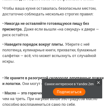
Чтобы ваша кухня оставалась безопасным местом,
достаточно соблюдать несколько строгих правил:
•
Никогда не оставляйте готовящуюся пищу без
присмотра.
Даже если вышли «на секунду» к двери —
риск остаётся.
•
Наведите порядок вокруг плиты.
Уберите с неё
полотенца, кулинарные книги, прихватки, бумажные
салфетки — всё, что может вспыхнуть от случайной
искры.
•
Не храните в разогретой сковороде деревянные ложки
и лопатки.
Они могут обуглиться и загореться.
Самое интересное в Yandex Zen
Подписаться
•
Масло — это горючее.
Наполняйте сковороду не более
чем на треть. При нагреве выше 350 градусов масло
способно воспламениться само по себе.