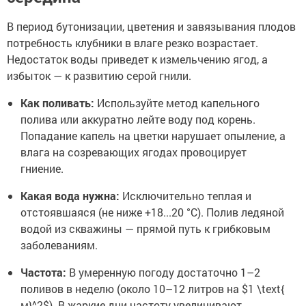
В период бутонизации, цветения и завязывания плодов
потребность клубники в влаге резко возрастает.
Недостаток воды приведет к измельчению ягод, а
избыток — к развитию серой гнили.
Как поливать:
Используйте метод капельного
полива или аккуратно лейте воду под корень.
Попадание капель на цветки нарушает опыление, а
влага на созревающих ягодах провоцирует
гниение.
Какая вода нужна:
Исключительно теплая и
отстоявшаяся (не ниже +18...20 °C). Полив ледяной
водой из скважины — прямой путь к грибковым
заболеваниям.
Частота:
В умеренную погоду достаточно 1–2
поливов в неделю (около 10–12 литров на $1 \text{
м}^2$). В жаркие дни частоту увеличивают,