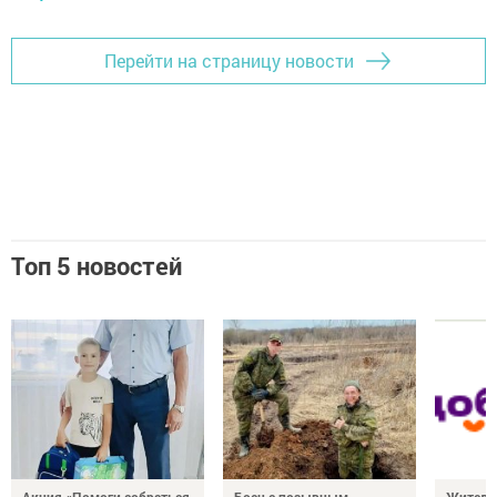
Перейти на страницу новости
Топ 5 новостей
Акция «Помоги собраться
Боец с позывным
Жителе