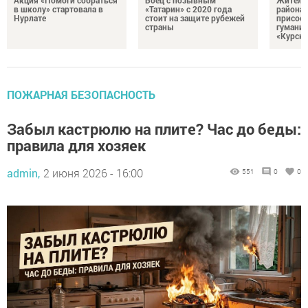
в школу» стартовала в
«Татарин» с 2020 года
района
Нурлате
стоит на защите рубежей
присоед
страны
гумани
«Курск
ПОЖАРНАЯ БЕЗОПАСНОСТЬ
Забыл кастрюлю на плите? Час до беды:
правила для хозяек
admin,
2 июня 2026 - 16:00
551
0
0