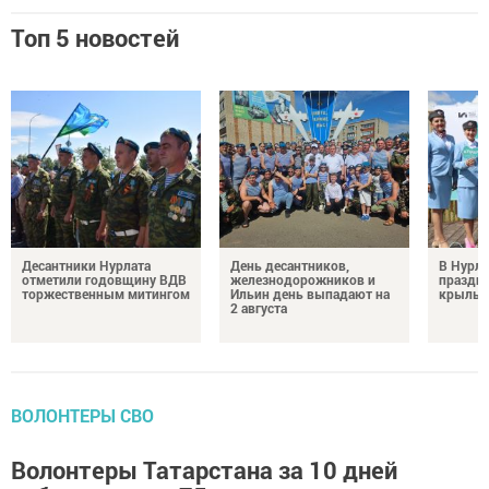
Топ 5 новостей
Десантники Нурлата
День десантников,
В Нурла
отметили годовщину ВДВ
железнодорожников и
праздни
торжественным митингом
Ильин день выпадают на
крылья
2 августа
ВОЛОНТЕРЫ СВО
Волонтеры Татарстана за 10 дней