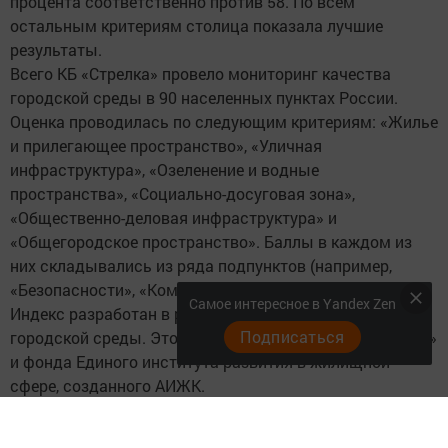
процента соответственно против 58. По всем
остальным критериям столица показала лучшие
результаты.
Всего КБ «Стрелка» провело мониторинг качества
городской среды в 90 населенных пунктах России.
Оценка проводилась по следующим критериям: «Жилье
и прилегающее пространство», «Уличная
инфраструктура», «Озеленение и водные
пространства», «Социально-досуговая зона»,
«Общественно-деловая инфраструктура» и
«Общегородское пространство». Баллы в каждом из
них складывались из ряда подпунктов (например,
«Безопасности», «Комфорта» и «Разнообразия»).
Самое интересное в Yandex Zen
Индекс разработан в рамках программы развития
Подписаться
городской среды. Это совместный проект КБ «Стрелка»
и фонда Единого института развития в жилищной
сфере, созданного АИЖК.
Партнер КБ «Стрелка» Григорий Ревзин отметил, что
индекс позволяет оценить состояние городской среды