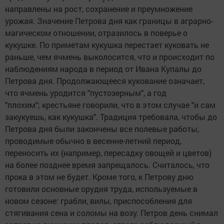
направлены на рост, сохранение и преумножение
урожая. Значение Петрова дня как границы в аграрно-
магическом отношении, отразилось в поверье о
кукушке. По приметам кукушка перестает куковать не
раньше, чем ячмень выколосится, что и происходит по
наблюдениям народа в период от Ивана Купалы до
Петрова дня. Продолжающееся кукование означает,
что ячмень уродится "пустозерным", а год
"плохим"; крестьяне говорили, что в этом случае "и сам
закукуешь, как кукушка". Традиция требовала, чтобы до
Петрова дня были закончены все полевые работы,
проводимые обычно в весенне-летний период,
переносить их (например, пересадку овощей и цветов)
на более позднее время запрещалось. Считалось, что
прока в этом не будет. Кроме того, к Петрову дню
готовили основные орудия труда, используемые в
новом сезоне: грабли, вилы, приспособления для
стягивания сена и соломы на возу. Петров день снимал