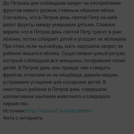
До Петрова дня соблюдали запрет на употребление
фруктов нового урожая, главным образом яблок.
Считалось, что в Петров день святой Петр на небе
делит фрукты между умершими детьми. Славяне
верили, что в Петров день святой Петр трясет в раю
яблоню, потом собирает детей и угощает их яблоками.
При этом, если чья-нибудь мать нарушила запрет, ее
ребенок лишался яблока. Существовал целый ритуал,
который соблюдали все женщины, потерявшие своих
детей. В Петров день они, прежде чем отведать
фруктов, относили их на кладбище, давали нищим,
устраивали угощение для соседских детей. В
некоторых районах в Петров день совершали
коллективное заклание животного и следовало
пиршество.
Источник:
http://russian7.ru/post/petrov/
Фото с интернета