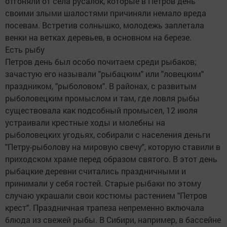
отгоняли от села русалок, которые в Петров день
своими злыми шалостями причиняли немало вреда
посевам. Встретив солнышко, молодежь заплетала
венки на ветках деревьев, в основном на березе.
Есть рыбу
Петров день был особо почитаем среди рыбаков;
зачастую его называли "рыбацким" или "ловецким"
праздником, "рыболовом". В районах, с развитым
рыболовецким промыслом и там, где ловля рыбы
существовала как подсобный промысел, 12 июля
устраивали крестные ходы и молебны на
рыболовецких угодьях, собирали с населения деньги
"Петру-рыболову на мировую свечу", которую ставили в
приходском храме перед образом святого. В этот день
рыбацкие деревни считались праздничными и
принимали у себя гостей. Старые рыбаки по этому
случаю украшали свои костюмы растением "Петров
крест". Праздничная трапеза непременно включала
блюда из свежей рыбы. В Сибири, например, в бассейне