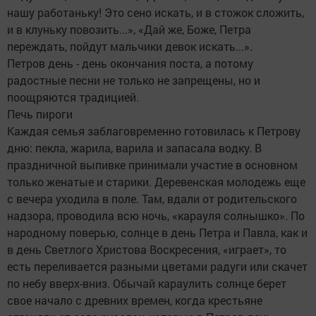
нашу работаньку! Это сено искать, и в стожок сложить,
и в клуньку повозить...», «Дай же, Боже, Петра
переждать, пойдут мальчики девок искать...».
Петров день - день окончания поста, а потому
радостные песни не только не запрещены, но и
поощряются традицией.
Печь пироги
Каждая семья заблаговременно готовилась к Петрову
дню: пекла, жарила, варила и запасала водку. В
праздничной выпивке принимали участие в основном
только женатые и старики. Деревенская молодежь еще
с вечера уходила в поле. Там, вдали от родительского
надзора, проводила всю ночь, «карауля солнышко». По
народному поверью, солнце в день Петра и Павла, как и
в день Светлого Христова Воскресения, «играет», то
есть переливается разными цветами радуги или скачет
по небу вверх-вниз. Обычай караулить солнце берет
свое начало с древних времен, когда крестьяне