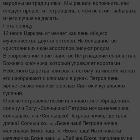
народными традициями. Мы решили вспомнить, как
следует провести Петров день, о чём не стоит забывать
и чего лучше не делать.
Петь солнцу
12 июля Церковь отмечает как день общего
мученичества двух апостолов. На большинстве
христианских икон апостолов рисуют рядом.
В современном христианстве Петр наделяется властью
Божьего ключника, который управляет воротами
Небесного Царства, или рая, а потому на многих иконах
его изображают с ключами в руках. Петров день
является окончанием зеленых Святок и купальских
гуляний.
Многие петровские песни начинаются с обращения к
солнцу и Богу: «Солнышко! Петрова ночка-невеличка,
солнышко...» и «Солнышко! Петрова ночка, где твоя
дочка? Солнышко...», «Боже наш! Петрова ночка
маленькая, Боже наш...», «Боже наш! На сенокосы
медуночка, Боже наш...», «Дай же, Боже, погодоньку на