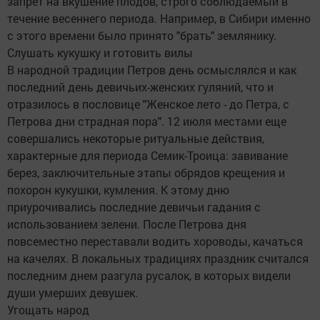
запрет на вкушение плодов, строго соблюдаемый в
течение весеннего периода. Например, в Сибири именно
с этого времени было принято "брать" землянику.
Слушать кукушку и готовить вилы
В народной традиции Петров день осмыслялся и как
последний день девичьих-женских гуляний, что и
отразилось в пословице "Женское лето - до Петра, с
Петрова дни страдная пора". 12 июля местами еще
совершались некоторые ритуальные действия,
характерные для периода Семик-Троица: завивание
берез, заключительные этапы обрядов крещения и
похорон кукушки, кумления. К этому дню
приурочивались последние девичьи гадания с
использованием зелени. После Петрова дня
повсеместно переставали водить хороводы, качаться
на качелях. В локальных традициях праздник считался
последним днем разгула русалок, в которых видели
души умерших девушек.
Угощать народ