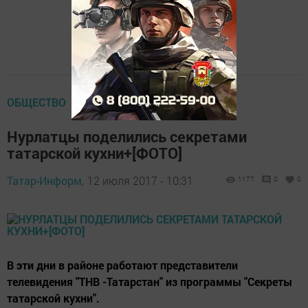
ОБЩЕСТВО
Нурлатцы поделились секретами
татарской кухни+[ФОТО]
Татар-Информ,
12 июля 2017 - 10:31
1177
0
0
В эти дни в районе работают представители
телевидения "ТНВ -Татарстан" из программы "Секреты
татарской кухни".