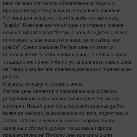
реки Ангары считалось обязательным подать к
праздничному столу рыбу, выловленную накануне
Петрова дня вечером. Из этой рыбы готовили уху -
"шербу". В начале застолья один из старших членов
семьи провозглашал: "Петры-Павлы! Садитесь, хлеба-
соли кушать: вам каша, нам чаша; вам рыбка, нам
щерба" . Среди рыбаков Петров день считается
началом летнего сезона ловли рыбы. В связи с этим
традиционно принято было устанавливать новые цены
на товар и заключать сделки и договора с торговцами
рыбой.
Слушать кукушку и готовить вилы
Петров день является и своеобразным рубежом,
разделяющим виды хозяйственной деятельности
крестьян. Новый цикл сельскохозяйственных работ
включал сенокос, вывоз навоза на поля, подготовку к
жатве. Заботы земледельцев в это время были
связаны с уборкой урожая, тогда как в период,
предшествующий Петрову дню все силы были