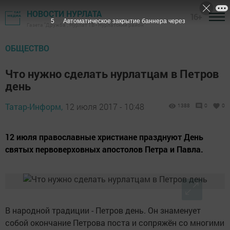
НОВОСТИ НУРЛАТА
16+
5
Автоматическое закрытие баннера через
Газета "Дружба", Нурлат ТВ - Нурлатский район
ОБЩЕСТВО
Что нужно сделать нурлатцам в Петров
день
Татар-Информ,
12 июля 2017 - 10:48
1388
0
0
12 июля православные христиане празднуют День
святых первоверховных апостолов Петра и Павла.
В народной традиции - Петров день. Он знаменует
собой окончание Петрова поста и сопряжён со многими