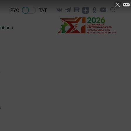
РУС
ТАТ
-обзор
в
0