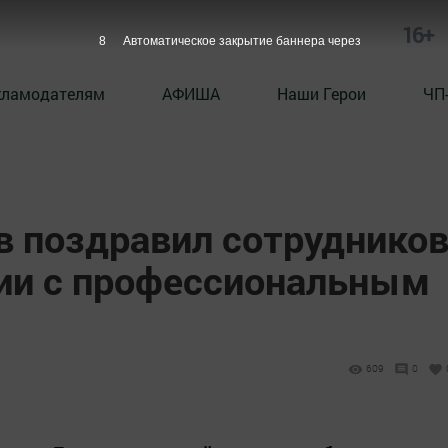
16+
6
Автоматическое закрытие баннера через
кламодателям
АФИША
Наши Герои
ЧП
 поздравил сотруднико
ии с профессиональным
609
0