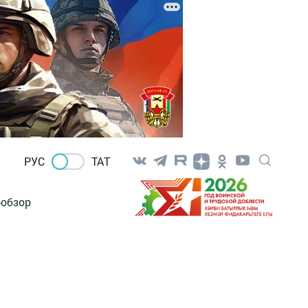
РУС
ТАТ
-обзор