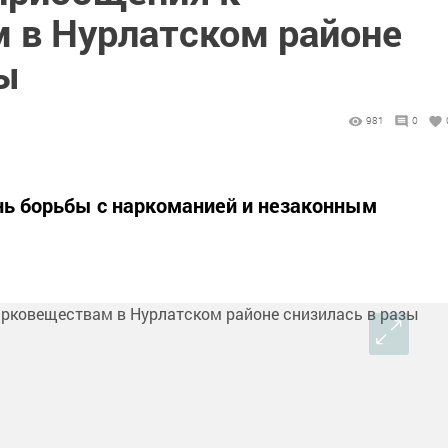
 в Нурлатском районе
зы
981
0
ь борьбы с наркоманией и незаконным