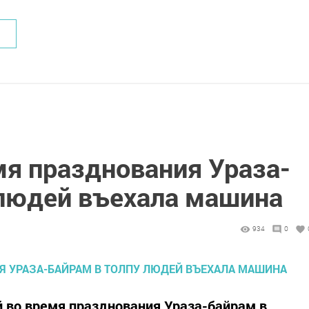
мя празднования Ураза-
 людей въехала машина
934
0
 во время празднования Ураза-байрам в