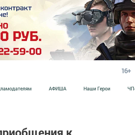
16+
кламодателям
АФИША
Наши Герои
ЧП
приобщения к