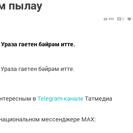
әм пылау
898
0
раза гаетен бәйрәм итте.
раза гаетен бәйрәм итте.
интересным в
Telegram-канале
Татмедиа
в национальном мессенджере MАХ: