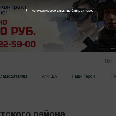
6
Автоматическое закрытие баннера через
16+
кламодателям
АФИША
Наши Герои
ЧП
тского района