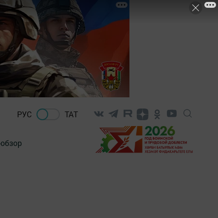
РУС
ТАТ
-обзор