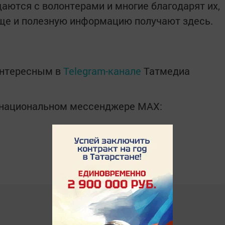
аются с волонтерами и многие благодарят их,
еще и полезную информацию получают здесь.
интересным в
Telegram-канале
Татмедиа
в национальном мессенджере MАХ: