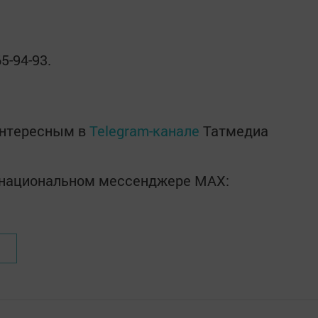
65-94-93.
интересным в
Telegram-канале
Татмедиа
в национальном мессенджере MАХ: