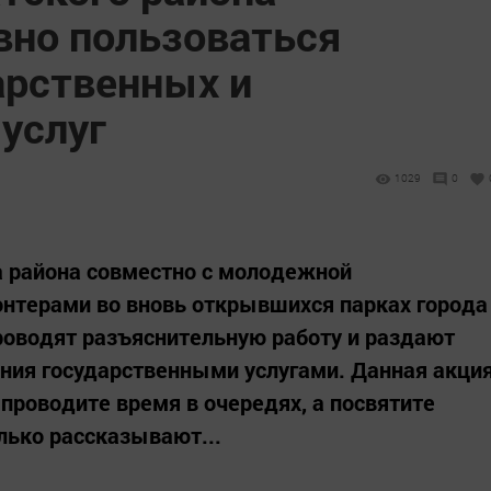
вно пользоваться
арственных и
услуг
1029
0
а района совместно с молодежной
онтерами во вновь открывшихся парках города
оводят разъяснительную работу и раздают
ния государственными услугами. Данная акци
проводите время в очередях, а посвятите
лько рассказывают...