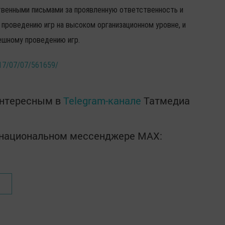
твенными письмами за проявленную ответственность и
проведению игр на высоком организационном уровне, и
ешному проведению игр.
017/07/07/561659/
интересным в
Telegram-канале
Татмедиа
в национальном мессенджере MАХ: