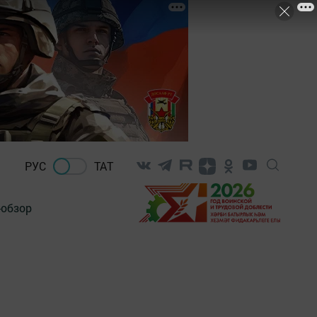
РУС
ТАТ
-обзор