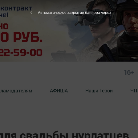
5
Автоматическое закрытие баннера через
16+
кламодателям
АФИША
Наши Герои
ЧП
для свадьбы нурлатцев