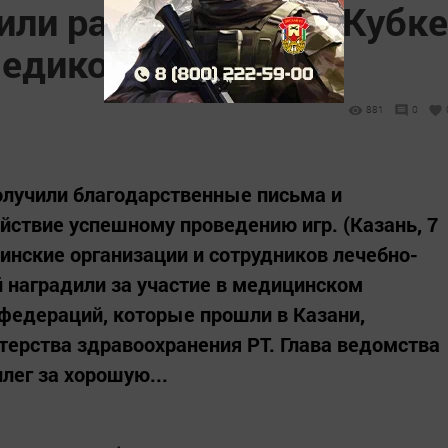
или работавших на Кубке
медиков
881
0
олучили благодарственные письма и
йствие успешному проведению игр. (Казань, 7
инские организации и сотрудников лечебно-
 наградили за участие в медицинском
федераций, которые прошли в Казани,
ерства здравоохранения РТ. Глава ведомства
лег за хорошую...